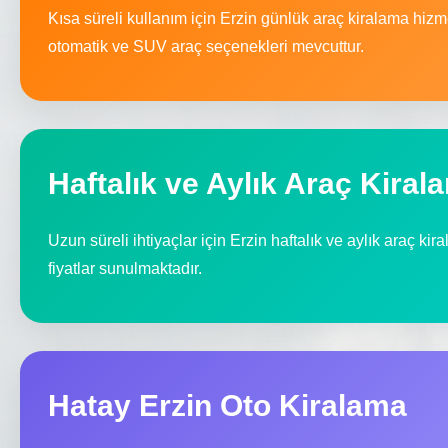
Kısa süreli kullanım için Erzin günlük araç kiralama hiz
otomatik ve SUV araç seçenekleri mevcuttur.
Haftalık ve Aylık Araç Kiral
Uzun süreli ihtiyaçlar için Erzin haftalık ve aylık araç kir
fiyatlar sunulmaktadır.
Hatay Erzin Oto Kiralama