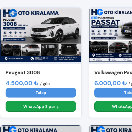
Peugeot 3008
Volkswagen Pa
4.500,00 ₺
6.000,00 ₺
/ gün
/
Talep
Tal
WhatsApp Sipariş
WhatsApp 