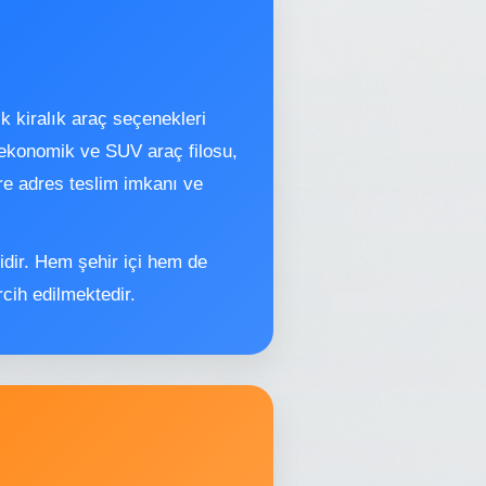
ık kiralık araç seçenekleri
 ekonomik ve SUV araç filosu,
ere adres teslim imkanı ve
ridir. Hem şehir içi hem de
cih edilmektedir.