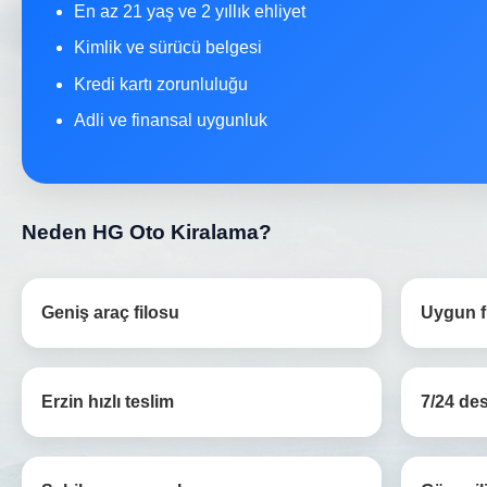
En az 21 yaş ve 2 yıllık ehliyet
Kimlik ve sürücü belgesi
Kredi kartı zorunluluğu
Adli ve finansal uygunluk
Neden HG Oto Kiralama?
Geniş araç filosu
Uygun fi
Erzin hızlı teslim
7/24 de