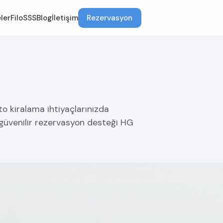
ler
Filo
SSS
Blog
İletişim
Rezervasyon
to kiralama ihtiyaçlarınızda
 güvenilir rezervasyon desteği HG