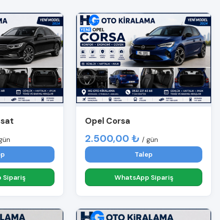
ssat
Opel Corsa
2.500,00 ₺
 gün
/ gün
ep
Talep
Sipariş
WhatsApp Sipariş