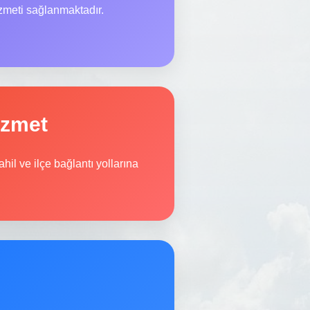
zmeti sağlanmaktadır.
izmet
hil ve ilçe bağlantı yollarına