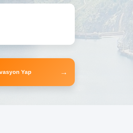
→
vasyon Yap