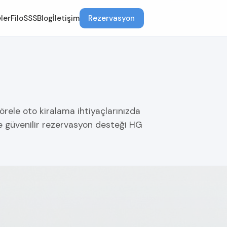
ler
Filo
SSS
Blog
İletişim
Rezervasyon
örele oto kiralama ihtiyaçlarınızda
ve güvenilir rezervasyon desteği HG