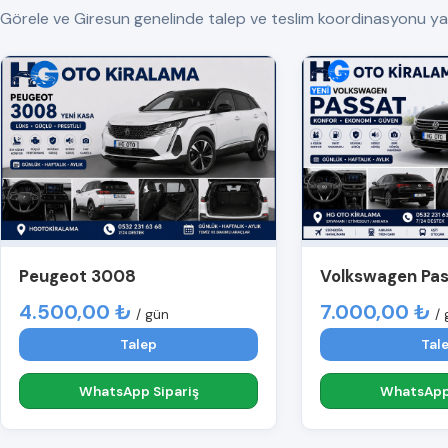
Görele ve Giresun genelinde talep ve teslim koordinasyonu yapılır.
Peugeot 3008
Volkswagen Pa
4.500,00 ₺
7.000,00 ₺
/ gün
/ 
Talep
Tal
WhatsApp Sipariş
WhatsApp 