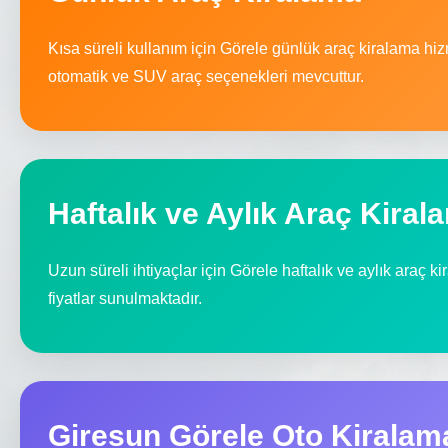
Kısa süreli kullanım için Görele günlük araç kiralama hi
otomatik ve SUV araç seçenekleri mevcuttur.
Haftalık ve Aylık Araç Kiral
Uzun süreli ihtiyaçlar için Görele haftalık ve aylık araç k
fiyatlar sunulmaktadır.
Giresun Görele Oto Kiralam