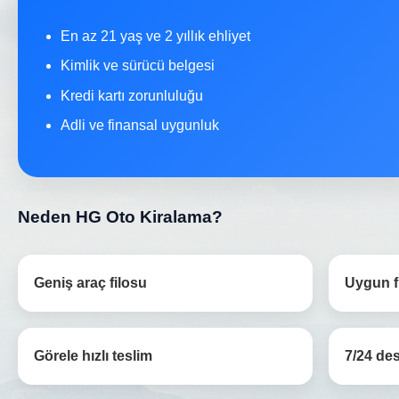
En az 21 yaş ve 2 yıllık ehliyet
Kimlik ve sürücü belgesi
Kredi kartı zorunluluğu
Adli ve finansal uygunluk
Neden HG Oto Kiralama?
Geniş araç filosu
Uygun fi
Görele hızlı teslim
7/24 de