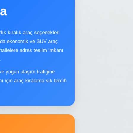
ma
lık kiralık araç seçenekleri
ızda ekonomik ve SUV araç
ahallelere adres teslim imkanı
.
ve yoğun ulaşım trafiğine
mı için araç kiralama sık tercih