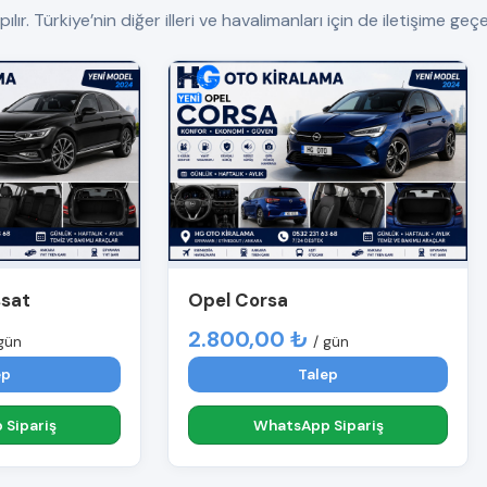
 Türkiye’nin diğer illeri ve havalimanları için de iletişime geçeb
ssat
Opel Corsa
2.800,00 ₺
gün
/ gün
ep
Talep
Sipariş
WhatsApp Sipariş