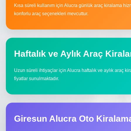
Kısa süreli kullanım için Alucra günlük araç kiralama hiz
konforlu araç seçenekleri mevcuttur.
Haftalık ve Aylık Araç Kiral
Uzun süreli ihtiyaçlar için Alucra haftalık ve aylık araç ki
fiyatlar sunulmaktadır.
Giresun Alucra Oto Kiralam