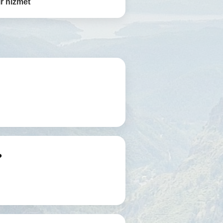
r hizmet
?