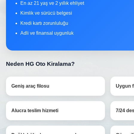
En az 21 yaş ve 2 yıllık ehliyet
Kimlik ve sürücü belgesi
Kredi kartı zorunluluğu
Adli ve finansal uygunluk
Neden HG Oto Kiralama?
Geniş araç filosu
Uygun fi
Alucra teslim hizmeti
7/24 de