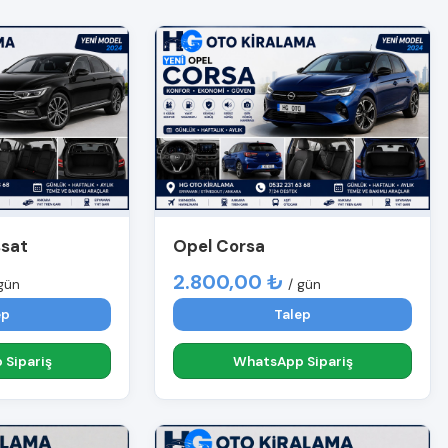
ssat
Opel Corsa
2.800,00 ₺
gün
/ gün
ep
Talep
Sipariş
WhatsApp Sipariş