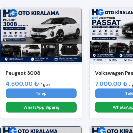
Peugeot 3008
Volkswagen Pa
4.500,00 ₺
7.000,00 ₺
/ gün
/ 
Talep
Tal
WhatsApp Sipariş
WhatsApp 