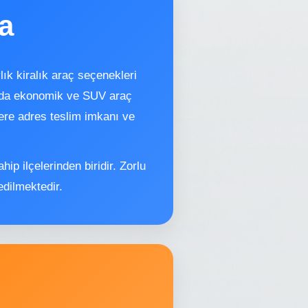
a
lık kiralık araç seçenekleri
ızda ekonomik ve SUV araç
lere adres teslim imkanı ve
ip ilçelerinden biridir. Zorlu
edilmektedir.