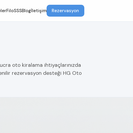
ler
Filo
SSS
Blog
İletişim
Rezervasyon
lucra oto kiralama ihtiyaçlarınızda
venilir rezervasyon desteği HG Oto