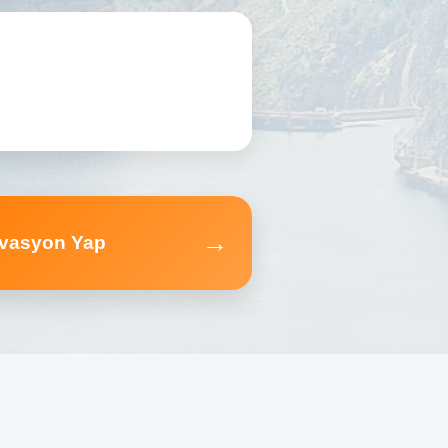
→
vasyon Yap