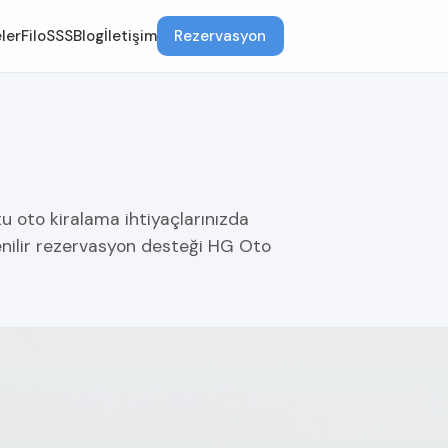
ler
Filo
SSS
Blog
İletişim
Rezervasyon
tu oto kiralama ihtiyaçlarınızda
enilir rezervasyon desteği HG Oto