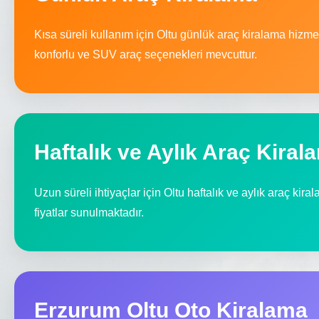
Kısa süreli kullanım için Oltu günlük araç kiralama hizm
konforlu ve SUV araç seçenekleri mevcuttur.
Haftalık ve Aylık Araç Kiral
Uzun süreli ihtiyaçlar için Oltu haftalık ve aylık araç kira
fiyatlar sunulmaktadır.
Erzurum Oltu Oto Kiralama