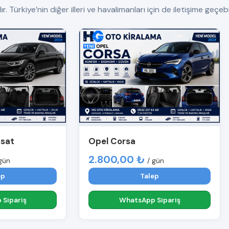
ürkiye’nin diğer illeri ve havalimanları için de iletişime geçebil
ssat
Opel Corsa
2.800,00 ₺
gün
/ gün
ep
Talep
Sipariş
WhatsApp Sipariş