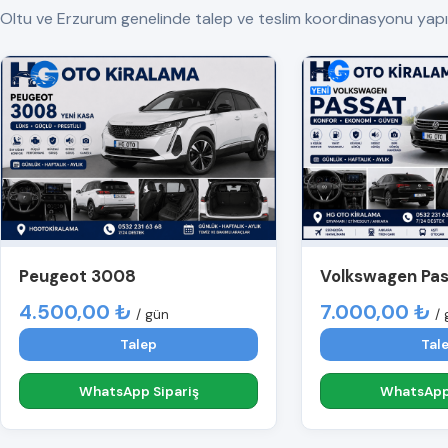
Oltu ve Erzurum genelinde talep ve teslim koordinasyonu yapılır. T
Peugeot 3008
Volkswagen Pa
4.500,00 ₺
7.000,00 ₺
/ gün
/ 
Talep
Tal
WhatsApp Sipariş
WhatsApp 