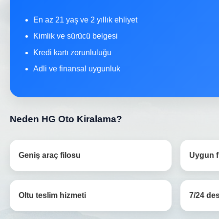
En az 21 yaş ve 2 yıllık ehliyet
Kimlik ve sürücü belgesi
Kredi kartı zorunluluğu
Adli ve finansal uygunluk
Neden HG Oto Kiralama?
Geniş araç filosu
Uygun fi
Oltu teslim hizmeti
7/24 de