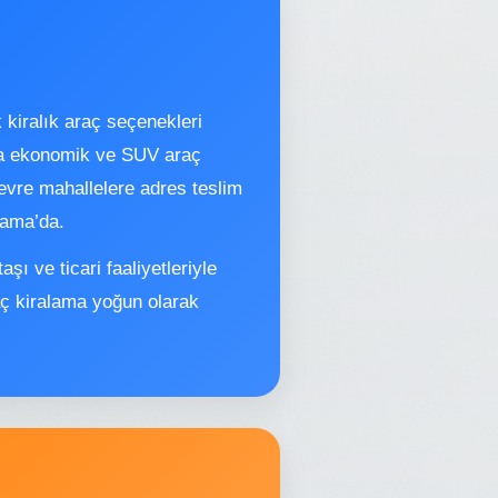
k kiralık araç seçenekleri
zda ekonomik ve SUV araç
çevre mahallelere adres teslim
lama’da.
aşı ve ticari faaliyetleriyle
aç kiralama yoğun olarak