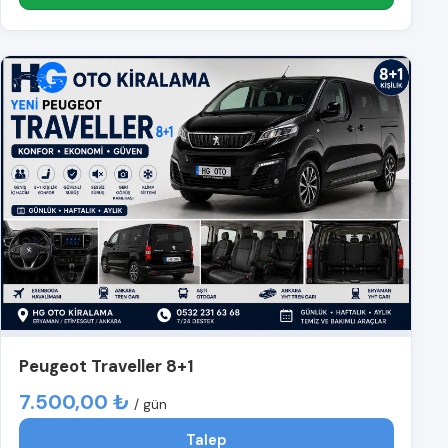
Peugeot Traveller 8+1
7.500,00 ₺
/ gün
Talep