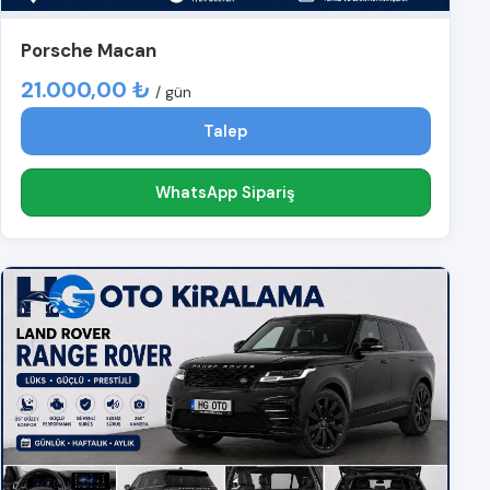
Porsche Macan
21.000,00 ₺
/ gün
Talep
WhatsApp Sipariş