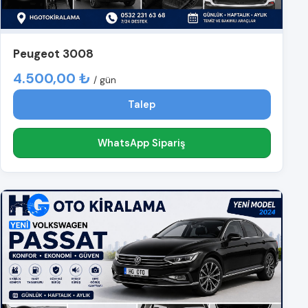
Peugeot 3008
4.500,00 ₺
/ gün
Talep
WhatsApp Sipariş