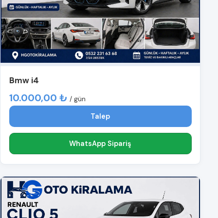
Bmw i4
10.000,00 ₺
/ gün
Talep
WhatsApp Sipariş