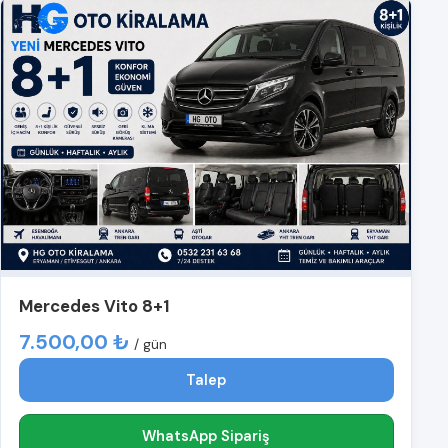
Mercedes Vito 8+1
7.500,00 ₺
/ gün
Talep
WhatsApp Sipariş