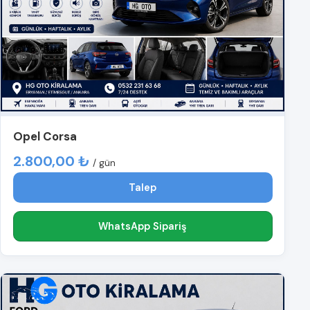
Opel Corsa
2.800,00 ₺
/ gün
Talep
WhatsApp Sipariş