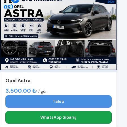
Opel Astra
3.500,00 ₺
/ gün
Talep
WhatsApp Sipariş