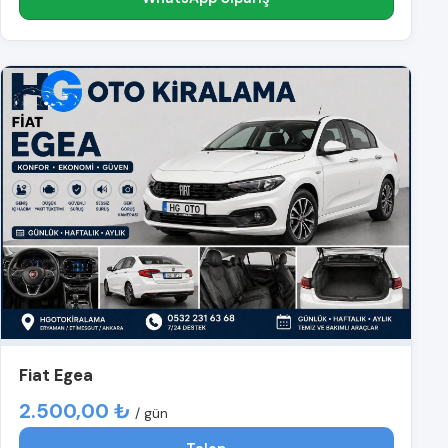
Fiat Egea
2.500,00 ₺
/ gün