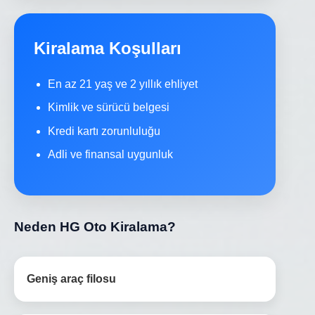
Kiralama Koşulları
En az 21 yaş ve 2 yıllık ehliyet
Kimlik ve sürücü belgesi
Kredi kartı zorunluluğu
Adli ve finansal uygunluk
Neden HG Oto Kiralama?
Geniş araç filosu