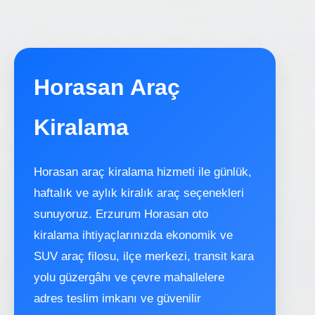
Horasan Araç
Kiralama
Horasan araç kiralama hizmeti ile günlük,
haftalık ve aylık kiralık araç seçenekleri
sunuyoruz. Erzurum Horasan oto
kiralama ihtiyaçlarınızda ekonomik ve
SUV araç filosu, ilçe merkezi, transit kara
yolu güzergâhı ve çevre mahallelere
adres teslim imkanı ve güvenilir