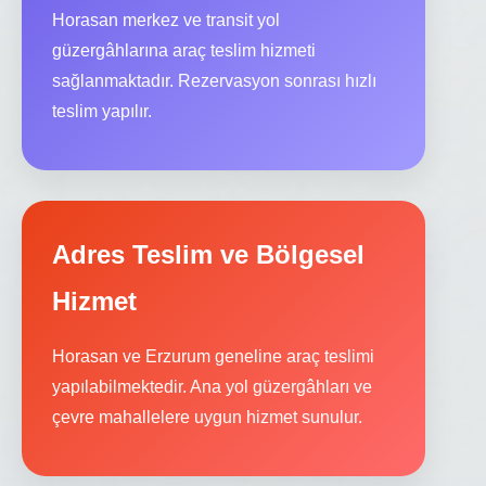
Horasan merkez ve transit yol
güzergâhlarına araç teslim hizmeti
sağlanmaktadır. Rezervasyon sonrası hızlı
teslim yapılır.
Adres Teslim ve Bölgesel
Hizmet
Horasan ve Erzurum geneline araç teslimi
yapılabilmektedir. Ana yol güzergâhları ve
çevre mahallelere uygun hizmet sunulur.