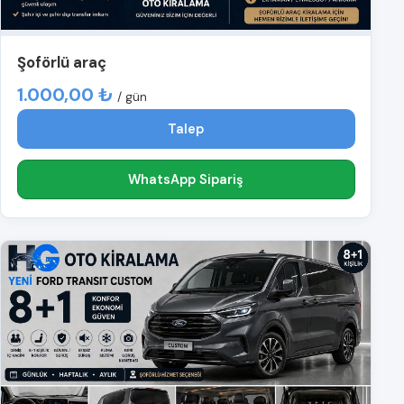
Şoförlü araç
1.000,00 ₺
/ gün
Talep
WhatsApp Sipariş