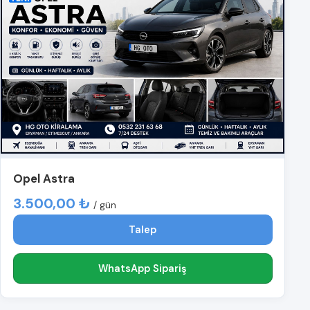
Opel Astra
3.500,00 ₺
/ gün
Talep
WhatsApp Sipariş