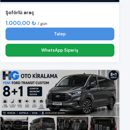
Şoförlü araç
1.000,00 ₺
/ gün
Talep
WhatsApp Sipariş