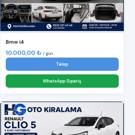
Bmw i4
10.000,00 ₺
/ gün
Talep
WhatsApp Sipariş