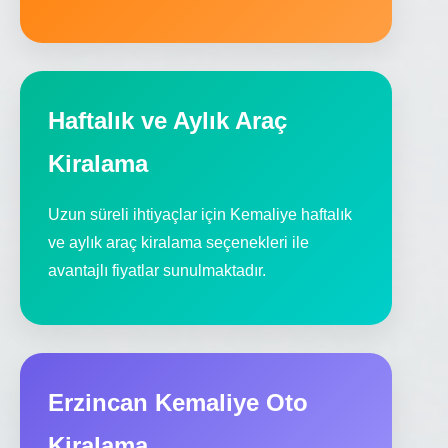
Haftalık ve Aylık Araç
Kiralama
Uzun süreli ihtiyaçlar için Kemaliye haftalık
ve aylık araç kiralama seçenekleri ile
avantajlı fiyatlar sunulmaktadır.
Erzincan Kemaliye Oto
Kiralama