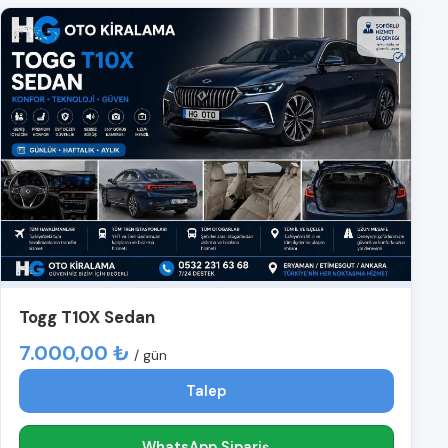
Togg T10X Sedan
7.000,00 ₺
/ gün
Talep
WhatsApp Sipariş