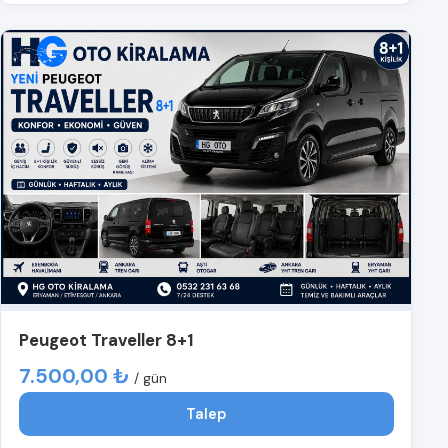
Peugeot Traveller 8+1
7.500,00 ₺
/ gün
Talep