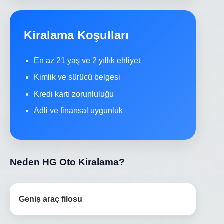
Kiralama Koşulları
En az 21 yaş ve 2 yıllık ehliyet
Kimlik ve sürücü belgesi
Kredi kartı zorunluluğu
Adli ve finansal uygunluk
Neden HG Oto Kiralama?
Geniş araç filosu