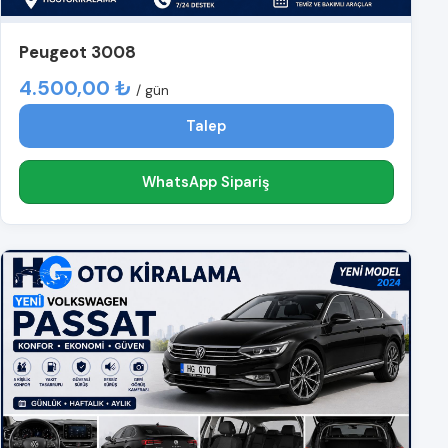
Peugeot 3008
4.500,00 ₺
/ gün
Talep
WhatsApp Sipariş