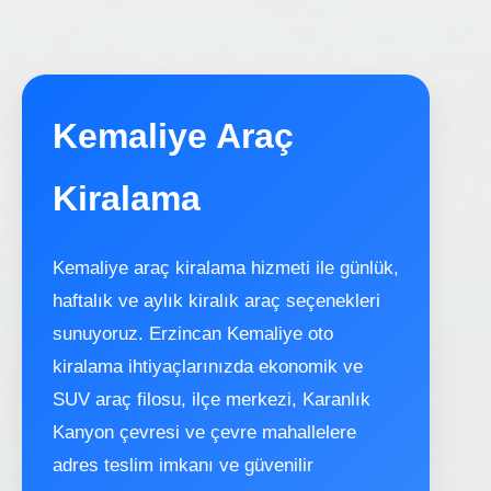
Kemaliye Araç
Kiralama
Kemaliye araç kiralama hizmeti ile günlük,
haftalık ve aylık kiralık araç seçenekleri
sunuyoruz. Erzincan Kemaliye oto
kiralama ihtiyaçlarınızda ekonomik ve
SUV araç filosu, ilçe merkezi, Karanlık
Kanyon çevresi ve çevre mahallelere
adres teslim imkanı ve güvenilir