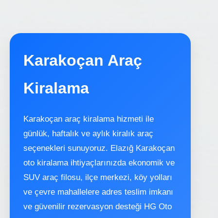
Karakoçan Araç
Kiralama
Karakoçan araç kiralama hizmeti ile
günlük, haftalık ve aylık kiralık araç
seçenekleri sunuyoruz. Elazığ Karakoçan
oto kiralama ihtiyaçlarınızda ekonomik ve
SUV araç filosu, ilçe merkezi, köy yolları
ve çevre mahallelere adres teslim imkanı
ve güvenilir rezervasyon desteği HG Oto