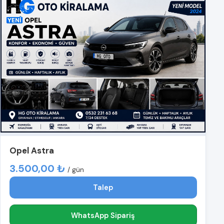
Opel Astra
3.500,00 ₺
/ gün
Talep
WhatsApp Sipariş