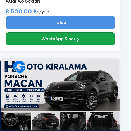
Audi A3 Sedan
8.500,00 ₺
/ gün
Talep
WhatsApp Sipariş