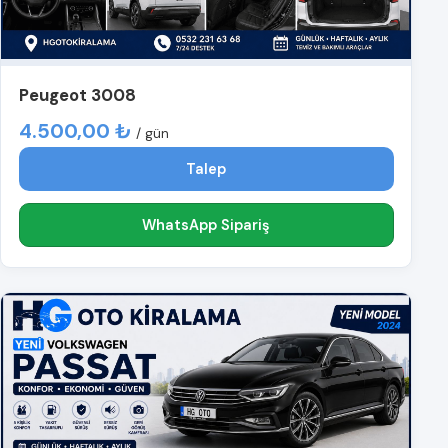
Peugeot 3008
4.500,00 ₺
/ gün
Talep
WhatsApp Sipariş