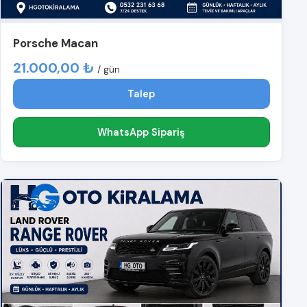
Porsche Macan
21.000,00 ₺
/ gün
Talep
WhatsApp Sipariş