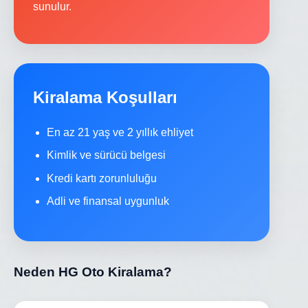
sunulur.
Kiralama Koşulları
En az 21 yaş ve 2 yıllık ehliyet
Kimlik ve sürücü belgesi
Kredi kartı zorunluluğu
Adli ve finansal uygunluk
Neden HG Oto Kiralama?