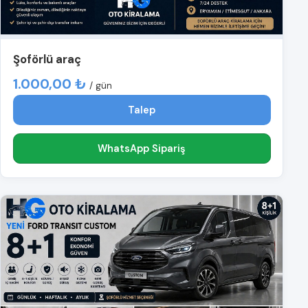
Şoförlü araç
1.000,00 ₺
/ gün
Talep
WhatsApp Sipariş