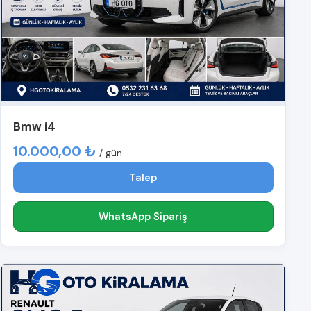
Bmw i4
10.000,00 ₺
/ gün
Talep
WhatsApp Sipariş