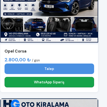
Opel Corsa
2.800,00 ₺
/ gün
Talep
WhatsApp Sipariş