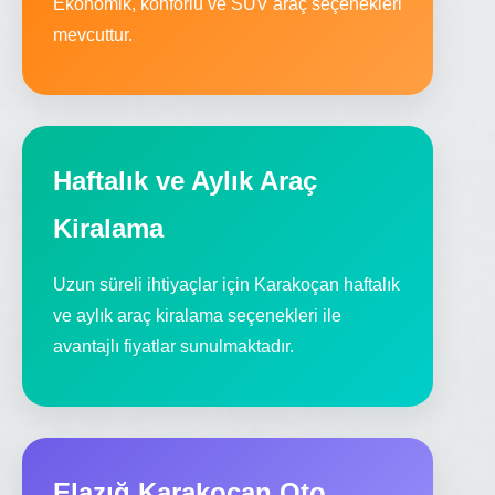
Ekonomik, konforlu ve SUV araç seçenekleri
mevcuttur.
Haftalık ve Aylık Araç
Kiralama
Uzun süreli ihtiyaçlar için Karakoçan haftalık
ve aylık araç kiralama seçenekleri ile
avantajlı fiyatlar sunulmaktadır.
Elazığ Karakoçan Oto