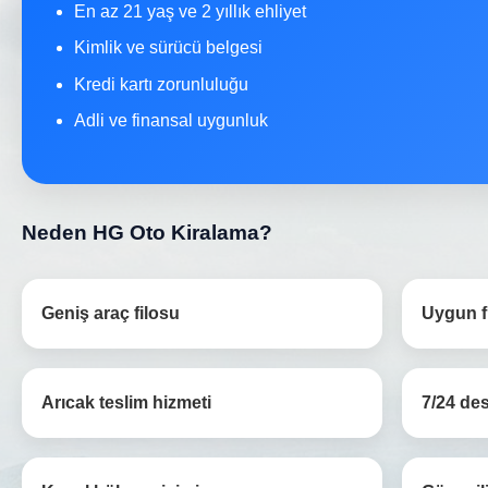
En az 21 yaş ve 2 yıllık ehliyet
Kimlik ve sürücü belgesi
Kredi kartı zorunluluğu
Adli ve finansal uygunluk
Neden HG Oto Kiralama?
Geniş araç filosu
Uygun fi
Arıcak teslim hizmeti
7/24 de