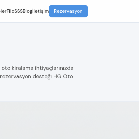
ler
Filo
SSS
Blog
İletişim
Rezervasyon
k oto kiralama ihtiyaçlarınızda
ir rezervasyon desteği HG Oto