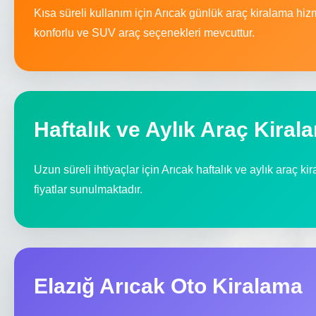
Kısa süreli kullanım için Arıcak günlük araç kiralama hi
konforlu ve SUV araç seçenekleri mevcuttur.
Haftalık ve Aylık Araç Kiral
Uzun süreli ihtiyaçlar için Arıcak haftalık ve aylık araç ki
fiyatlar sunulmaktadır.
Elazığ Arıcak Oto Kiralama