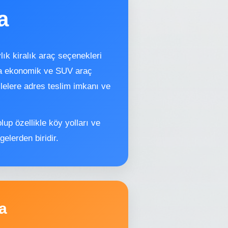
a
lık kiralık araç seçenekleri
zda ekonomik ve SUV araç
llelere adres teslim imkanı ve
olup özellikle köy yolları ve
elerden biridir.
a