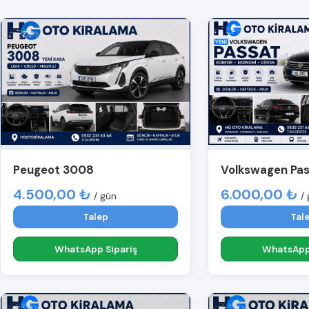
Peugeot 3008
Volkswagen Pa
4.500,00 ₺
6.000,00 ₺
/ gün
/
Talep
Tal
WhatsApp Sipariş
WhatsApp 