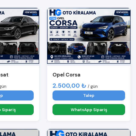
ssat
Opel Corsa
2.500,00 ₺
 gün
/ gün
ep
Talep
Sipariş
WhatsApp Sipariş