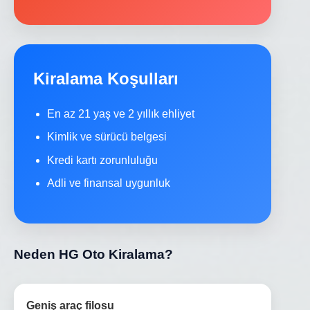
Kiralama Koşulları
En az 21 yaş ve 2 yıllık ehliyet
Kimlik ve sürücü belgesi
Kredi kartı zorunluluğu
Adli ve finansal uygunluk
Neden HG Oto Kiralama?
Geniş araç filosu