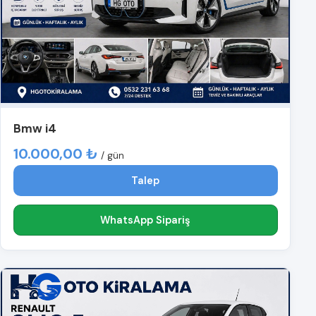
Bmw i4
10.000,00 ₺
/ gün
Talep
WhatsApp Sipariş