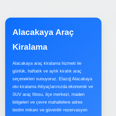
Alacakaya Araç
Kiralama
Alacakaya araç kiralama hizmeti ile
günlük, haftalık ve aylık kiralık araç
seçenekleri sunuyoruz. Elazığ Alacakaya
oto kiralama ihtiyaçlarınızda ekonomik ve
SUV araç filosu, ilçe merkezi, maden
bölgeleri ve çevre mahallelere adres
teslim imkanı ve güvenilir rezervasyon