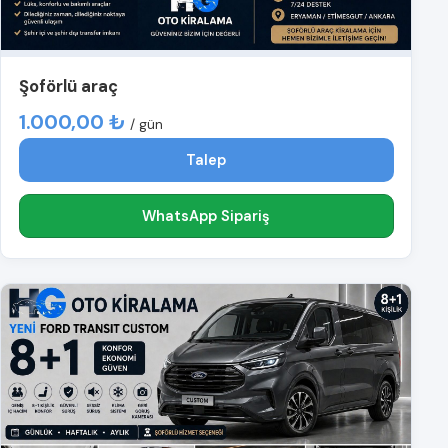
Şoförlü araç
1.000,00 ₺
/ gün
Talep
WhatsApp Sipariş