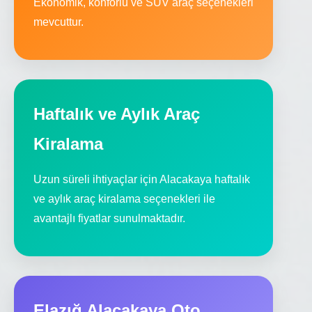
Ekonomik, konforlu ve SUV araç seçenekleri
mevcuttur.
Haftalık ve Aylık Araç
Kiralama
Uzun süreli ihtiyaçlar için Alacakaya haftalık
ve aylık araç kiralama seçenekleri ile
avantajlı fiyatlar sunulmaktadır.
Elazığ Alacakaya Oto