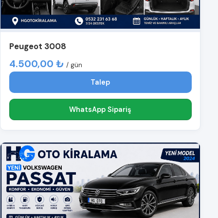
Peugeot 3008
4.500,00 ₺
/ gün
Talep
WhatsApp Sipariş