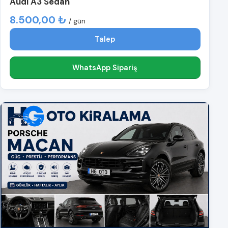
Audi A3 Sedan
8.500,00 ₺
/ gün
Talep
WhatsApp Sipariş