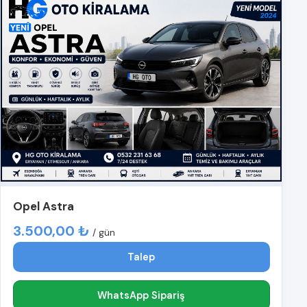
Opel Astra
3.500,00 ₺
/ gün
Talep
WhatsApp Sipariş