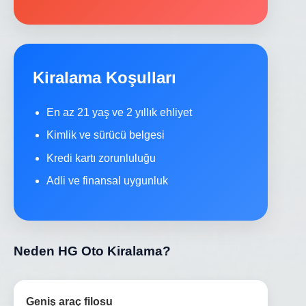
Kiralama Koşulları
En az 21 yaş ve 2 yıllık ehliyet
Kimlik ve sürücü belgesi
Kredi kartı zorunluluğu
Adli ve finansal uygunluk
Neden HG Oto Kiralama?
Geniş araç filosu