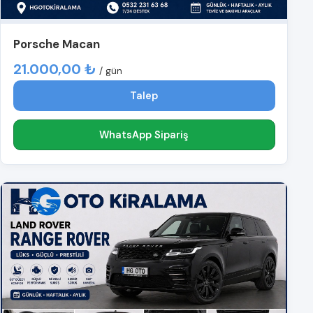
Porsche Macan
21.000,00 ₺
/ gün
Talep
WhatsApp Sipariş