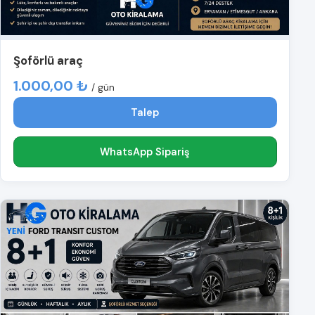
Şoförlü araç
1.000,00 ₺
/ gün
Talep
WhatsApp Sipariş