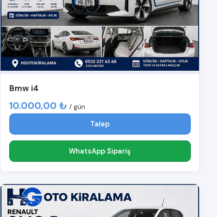
Bmw i4
10.000,00 ₺
/ gün
Talep
WhatsApp Sipariş