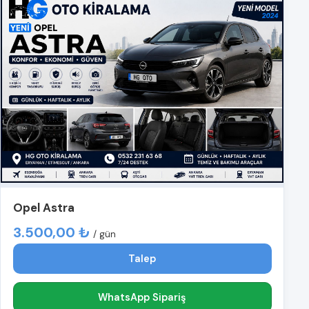
Opel Astra
3.500,00 ₺
/ gün
Talep
WhatsApp Sipariş