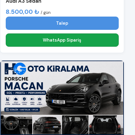
Audi A3 Sedan
8.500,00 ₺
/ gün
Talep
WhatsApp Sipariş