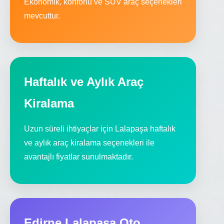
Ekonomik, konforlu ve SUV araç seçenekleri
mevcuttur.
Haftalık ve Aylık Araç
Kiralama
Uzun süreli ihtiyaçlar için Lalapaşa haftalık
ve aylık araç kiralama seçenekleri ile
avantajlı fiyatlar sunulmaktadır.
Edirne Lalapaşa Oto