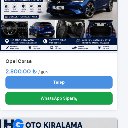
Opel Corsa
2.800,00 ₺
/ gün
Talep
WhatsApp Sipariş