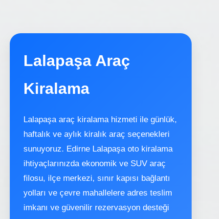
Lalapaşa Araç
Kiralama
Lalapaşa araç kiralama hizmeti ile günlük,
haftalık ve aylık kiralık araç seçenekleri
sunuyoruz. Edirne Lalapaşa oto kiralama
ihtiyaçlarınızda ekonomik ve SUV araç
filosu, ilçe merkezi, sınır kapısı bağlantı
yolları ve çevre mahallelere adres teslim
imkanı ve güvenilir rezervasyon desteği