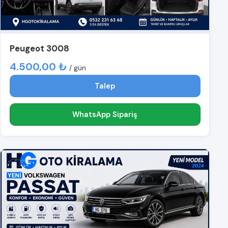
Peugeot 3008
4.500,00 ₺
/ gün
Talep
WhatsApp Sipariş