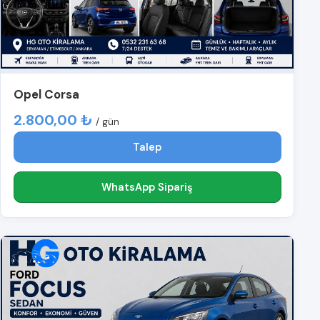
Opel Corsa
2.800,00 ₺
/ gün
Talep
WhatsApp Sipariş