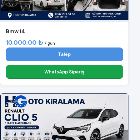
Bmw i4
10.000,00 ₺
/ gün
Talep
WhatsApp Sipariş