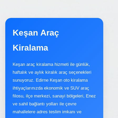
Keşan Araç
Kiralama
Keşan araç kiralama hizmeti ile günlük,
haftalık ve aylık kiralık araç seçenekleri
sunuyoruz. Edirne Keşan oto kiralama
ihtiyaçlarınızda ekonomik ve SUV araç
filosu, ilçe merkezi, sanayi bölgeleri, Enez
ve sahil bağlantı yolları ile çevre
mahallelere adres teslim imkanı ve