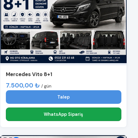
Mercedes Vito 8+1
7.500,00 ₺
/ gün
Talep
WhatsApp Sipariş