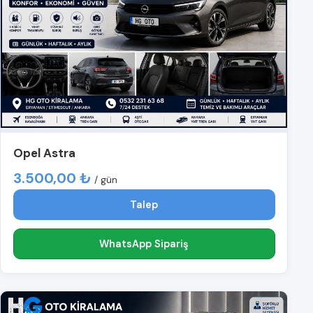
Opel Astra
3.500,00 ₺
/ gün
Talep
WhatsApp Sipariş