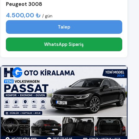
Peugeot 3008
4.500,00 ₺
/ gün
Talep
WhatsApp Sipariş