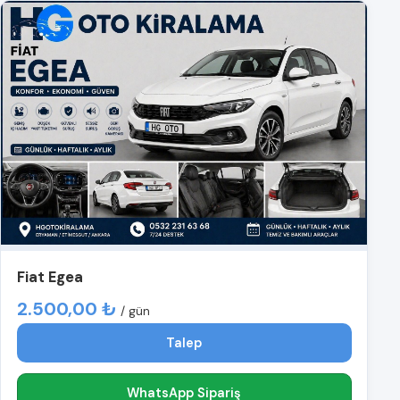
Fiat Egea
2.500,00 ₺
/ gün
Talep
WhatsApp Sipariş