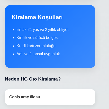
Kiralama Koşulları
En az 21 yaş ve 2 yıllık ehliyet
Kimlik ve sürücü belgesi
Kredi kartı zorunluluğu
Adli ve finansal uygunluk
Neden HG Oto Kiralama?
Geniş araç filosu