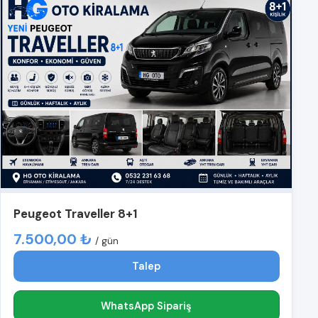
Peugeot Traveller 8+1
7.500,00 ₺
/ gün
Talep
WhatsApp Sipariş