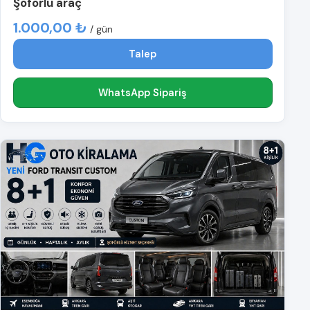
Şoförlü araç
1.000,00 ₺
/ gün
Talep
WhatsApp Sipariş