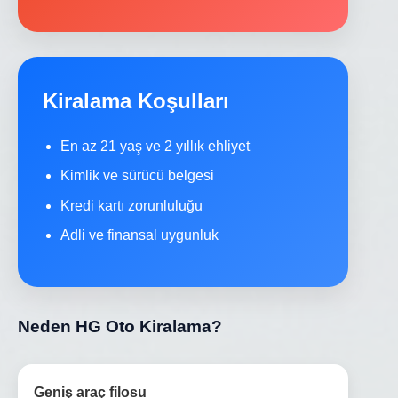
Kiralama Koşulları
En az 21 yaş ve 2 yıllık ehliyet
Kimlik ve sürücü belgesi
Kredi kartı zorunluluğu
Adli ve finansal uygunluk
Neden HG Oto Kiralama?
Geniş araç filosu