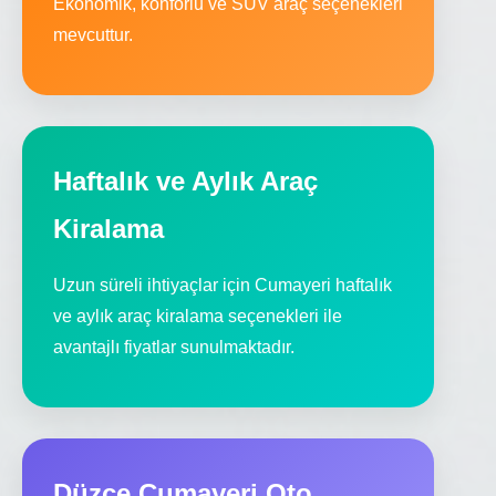
Ekonomik, konforlu ve SUV araç seçenekleri
mevcuttur.
Haftalık ve Aylık Araç
Kiralama
Uzun süreli ihtiyaçlar için Cumayeri haftalık
ve aylık araç kiralama seçenekleri ile
avantajlı fiyatlar sunulmaktadır.
Düzce Cumayeri Oto