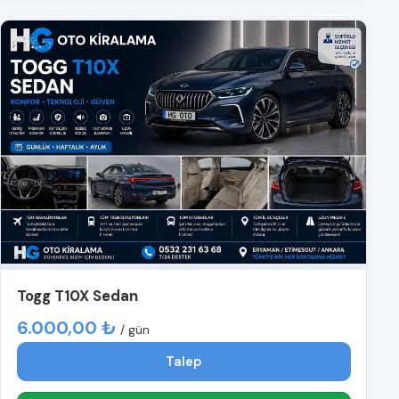
Togg T10X Sedan
6.000,00 ₺
/ gün
Talep