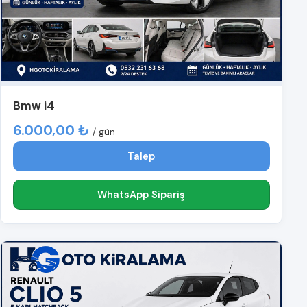
Bmw i4
6.000,00 ₺
/ gün
Talep
WhatsApp Sipariş