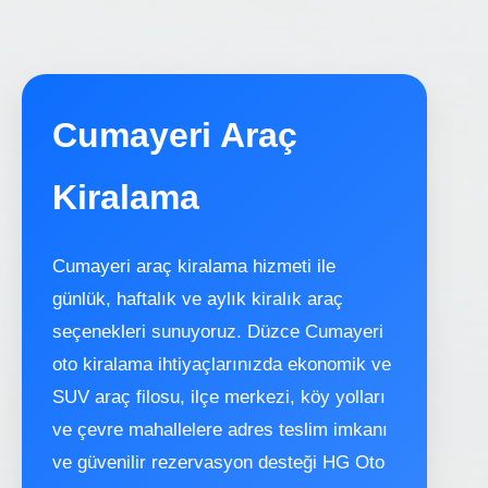
Cumayeri Araç
Kiralama
Cumayeri araç kiralama hizmeti ile
günlük, haftalık ve aylık kiralık araç
seçenekleri sunuyoruz. Düzce Cumayeri
oto kiralama ihtiyaçlarınızda ekonomik ve
SUV araç filosu, ilçe merkezi, köy yolları
ve çevre mahallelere adres teslim imkanı
ve güvenilir rezervasyon desteği HG Oto