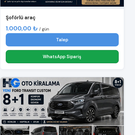
Şoförlü araç
1.000,00 ₺
/ gün
Talep
WhatsApp Sipariş