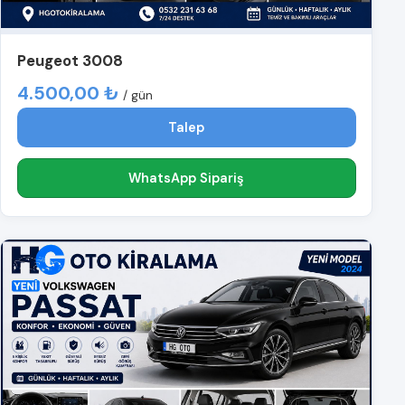
Peugeot 3008
4.500,00 ₺
/ gün
Talep
WhatsApp Sipariş