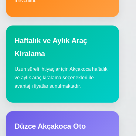
mevcuttur.
Haftalık ve Aylık Araç
Kiralama
Uzun süreli ihtiyaçlar için Akçakoca haftalık
ve aylık araç kiralama seçenekleri ile
avantajlı fiyatlar sunulmaktadır.
Düzce Akçakoca Oto