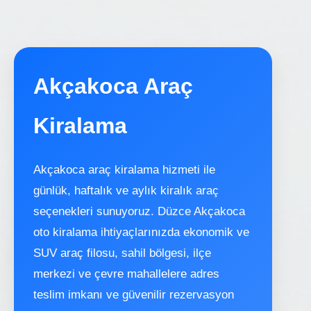
Akçakoca Araç
Kiralama
Akçakoca araç kiralama hizmeti ile
günlük, haftalık ve aylık kiralık araç
seçenekleri sunuyoruz. Düzce Akçakoca
oto kiralama ihtiyaçlarınızda ekonomik ve
SUV araç filosu, sahil bölgesi, ilçe
merkezi ve çevre mahallelere adres
teslim imkanı ve güvenilir rezervasyon