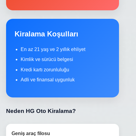
Kiralama Koşulları
En az 21 yaş ve 2 yıllık ehliyet
Kimlik ve sürücü belgesi
Kredi kartı zorunluluğu
Adli ve finansal uygunluk
Neden HG Oto Kiralama?
Geniş araç filosu