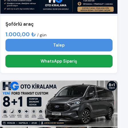
Şoförlü araç
1.000,00 ₺
/ gün
Talep
WhatsApp Sipariş