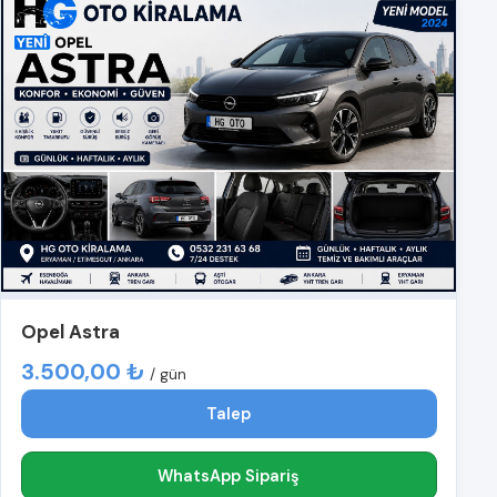
Opel Astra
3.500,00 ₺
/ gün
Talep
WhatsApp Sipariş