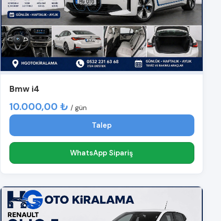
Bmw i4
10.000,00 ₺
/ gün
Talep
WhatsApp Sipariş