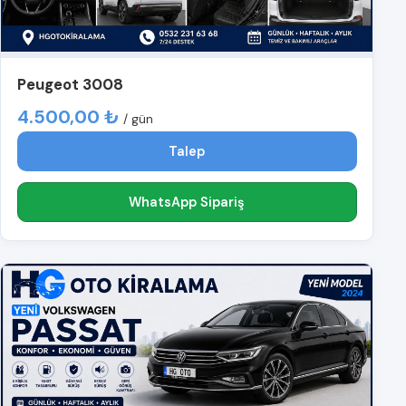
Peugeot 3008
4.500,00 ₺
/ gün
Talep
WhatsApp Sipariş