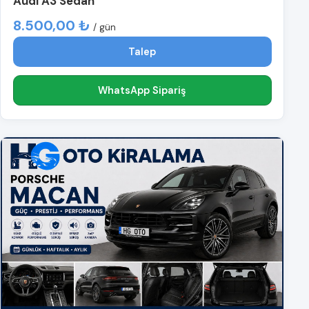
Audi A3 Sedan
8.500,00 ₺
/ gün
Talep
WhatsApp Sipariş