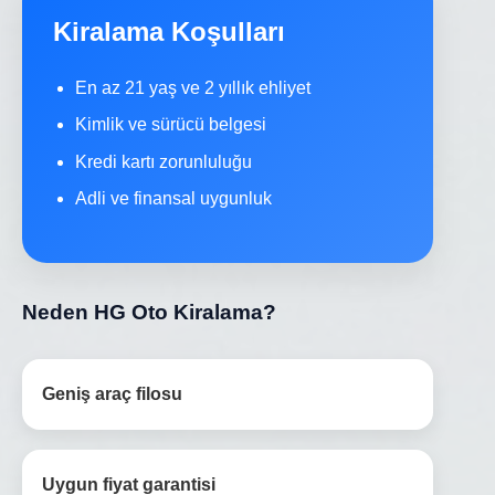
Kiralama Koşulları
En az 21 yaş ve 2 yıllık ehliyet
Kimlik ve sürücü belgesi
Kredi kartı zorunluluğu
Adli ve finansal uygunluk
Neden HG Oto Kiralama?
Geniş araç filosu
Uygun fiyat garantisi