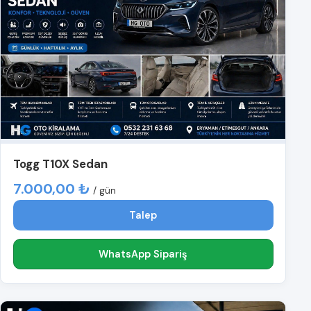
Togg T10X Sedan
7.000,00 ₺
/ gün
Talep
WhatsApp Sipariş