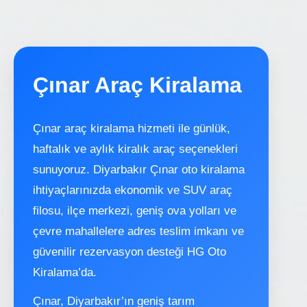
Çınar Araç Kiralama
Çınar araç kiralama hizmeti ile günlük,
haftalık ve aylık kiralık araç seçenekleri
sunuyoruz. Diyarbakır Çınar oto kiralama
ihtiyaçlarınızda ekonomik ve SUV araç
filosu, ilçe merkezi, geniş ova yolları ve
çevre mahallelere adres teslim imkanı ve
güvenilir rezervasyon desteği HG Oto
Kiralama’da.
Çınar, Diyarbakır’ın geniş tarım