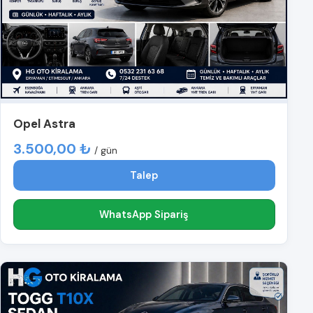
Opel Astra
3.500,00 ₺
/ gün
Talep
WhatsApp Sipariş