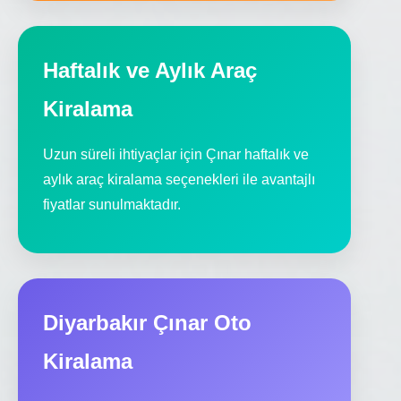
Haftalık ve Aylık Araç
Kiralama
Uzun süreli ihtiyaçlar için Çınar haftalık ve
aylık araç kiralama seçenekleri ile avantajlı
fiyatlar sunulmaktadır.
Diyarbakır Çınar Oto
Kiralama