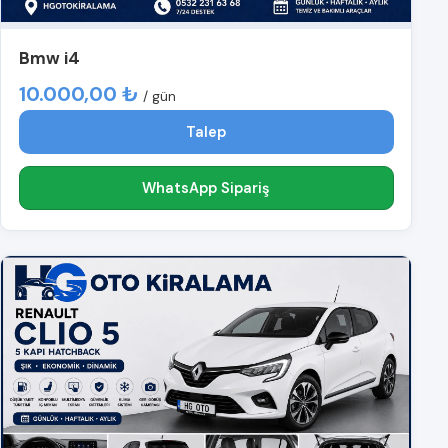
Bmw i4
10.000,00 ₺
/ gün
Talep
WhatsApp Sipariş