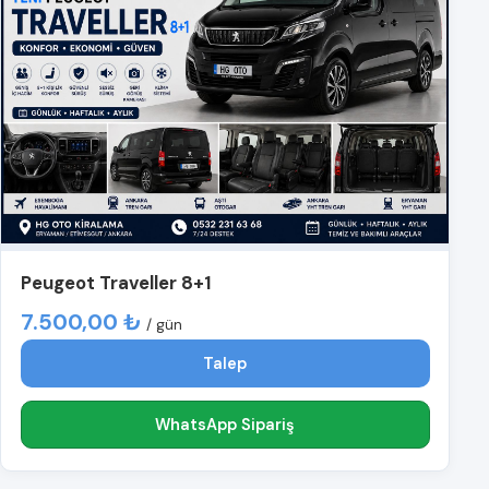
Peugeot Traveller 8+1
7.500,00 ₺
/ gün
Talep
WhatsApp Sipariş