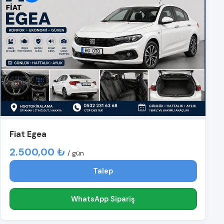
Fiat Egea
2.500,00 ₺
/ gün
Talep
WhatsApp Sipariş