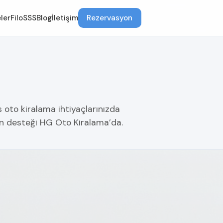
ler
Filo
SSS
Blog
İletişim
Rezervasyon
s oto kiralama ihtiyaçlarınızda
on desteği HG Oto Kiralama’da.