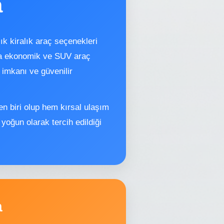
a
ık kiralık araç seçenekleri
zda ekonomik ve SUV araç
 imkanı ve güvenilir
en biri olup hem kırsal ulaşım
yoğun olarak tercih edildiği
a