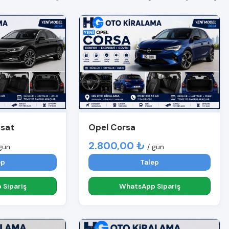
ssat
Opel Corsa
2.800,00 ₺
gün
/ gün
ep
Talep
Sipariş
WhatsApp Sipariş