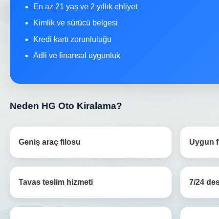
En az 21 yaş ve 2 yıllık ehliyet
Kimlik ve sürücü belgesi
Kredi kartı zorunluluğu
Adli ve finansal uygunluk
Neden HG Oto Kiralama?
Geniş araç filosu
Uygun fi
Tavas teslim hizmeti
7/24 de