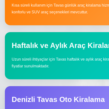
Kısa süreli kullanım için Tavas günlük araç kiralama hiz
konforlu ve SUV araç seçenekleri mevcuttur.
Haftalık ve Aylık Araç Kiral
Uzun süreli ihtiyaçlar için Tavas haftalık ve aylık araç ki
fiyatlar sunulmaktadır.
Denizli Tavas Oto Kiralama