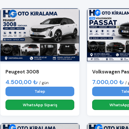
Peugeot 3008
Volkswagen Pa
4.500,00 ₺
7.000,00 ₺
/ gün
/ 
Talep
Tal
WhatsApp Sipariş
WhatsApp 