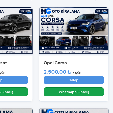
ssat
Opel Corsa
2.500,00 ₺
 gün
/ gün
ep
Talep
Sipariş
WhatsApp Sipariş