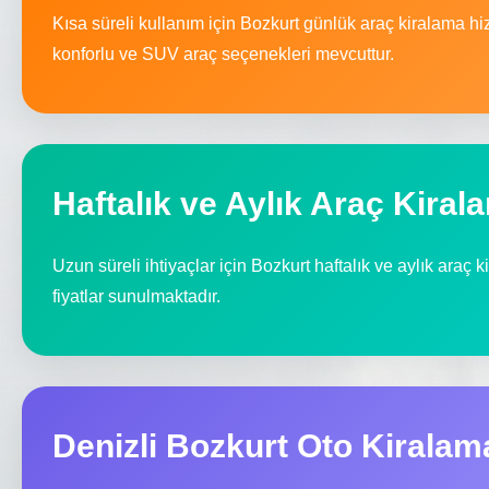
Kısa süreli kullanım için Bozkurt günlük araç kiralama h
konforlu ve SUV araç seçenekleri mevcuttur.
Haftalık ve Aylık Araç Kiral
Uzun süreli ihtiyaçlar için Bozkurt haftalık ve aylık araç k
fiyatlar sunulmaktadır.
Denizli Bozkurt Oto Kiralam