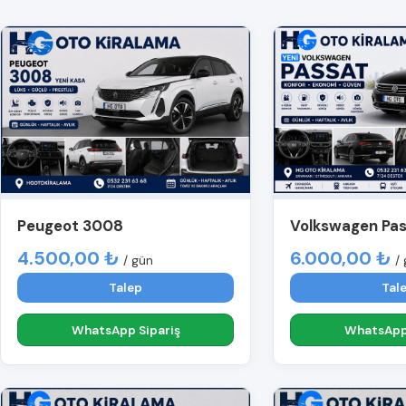
Peugeot 3008
Volkswagen Pa
4.500,00 ₺
6.000,00 ₺
/ gün
/
Talep
Tal
WhatsApp Sipariş
WhatsApp 