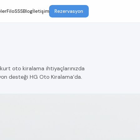
ler
Filo
SSS
Blog
İletişim
Rezervasyon
zkurt oto kiralama ihtiyaçlarınızda
syon desteği HG Oto Kiralama’da.