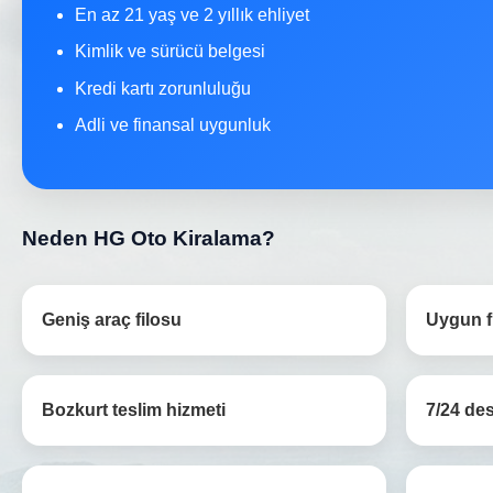
En az 21 yaş ve 2 yıllık ehliyet
Kimlik ve sürücü belgesi
Kredi kartı zorunluluğu
Adli ve finansal uygunluk
Neden HG Oto Kiralama?
Geniş araç filosu
Uygun fi
Bozkurt teslim hizmeti
7/24 de