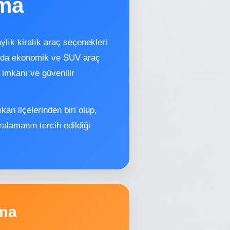
ama
ylık kiralık araç seçenekleri
nızda ekonomik ve SUV araç
 imkanı ve güvenilir
kan ilçelerinden biri olup,
alamanın tercih edildiği
ama