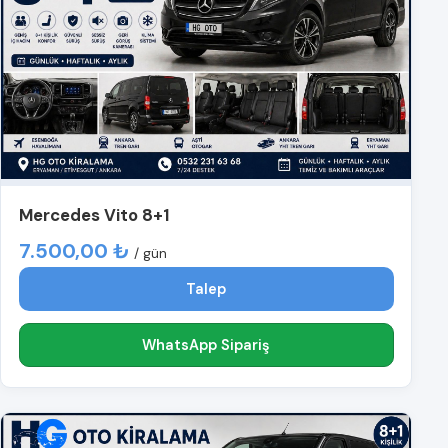
Mercedes Vito 8+1
7.500,00 ₺
/ gün
Talep
WhatsApp Sipariş