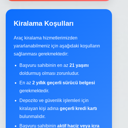
Kiralama Koşulları
Araç kiralama hizmetlerimizden
yararlanabilmeniz için aşağıdaki koşulların
sağlanması gerekmektedir:
Başvuru sahibinin en az
21 yaşını
doldurmuş olması zorunludur.
En az
2 yıllık geçerli sürücü belgesi
gerekmektedir.
Depozito ve güvenlik işlemleri için
kiralayan kişi adına
geçerli kredi kartı
bulunmalıdır.
Başvuru sahibinin
aktif haciz veya icra