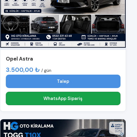
Opel Astra
3.500,00 ₺
/ gün
Talep
WhatsApp Sipariş