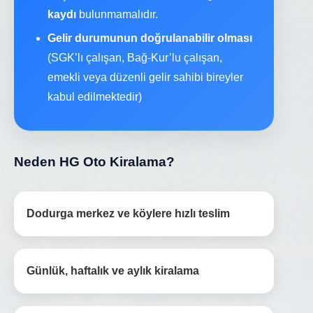
kaydı
bulunmamalıdır.
Gelir durumunun doğrulanabilir olması
(SGK’lı çalışan, Bağ-Kur’lu çalışan,
emekli veya düzenli gelir sahibi bireyler
kabul edilmektedir)
Neden HG Oto Kiralama?
Dodurga merkez ve köylere hızlı teslim
Günlük, haftalık ve aylık kiralama