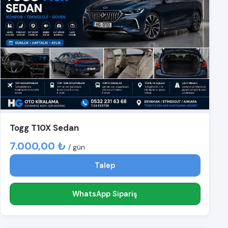
Togg T10X Sedan
7.000,00 ₺
/ gün
Talep
WhatsApp Sipariş