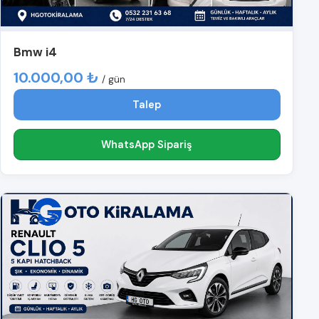
Bmw i4
10.000,00 ₺
/ gün
Talep
WhatsApp Sipariş