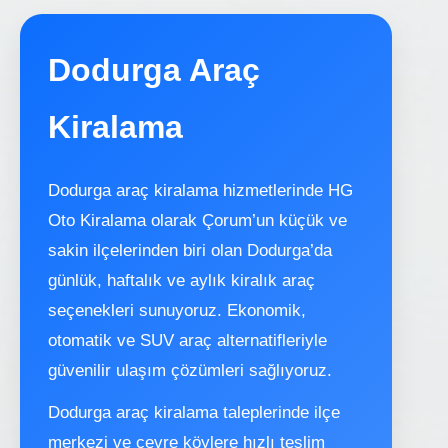
Dodurga Araç
Kiralama
Dodurga araç kiralama hizmetlerinde HG
Oto Kiralama olarak Çorum’un küçük ve
sakin ilçelerinden biri olan Dodurga’da
günlük, haftalık ve aylık kiralık araç
seçenekleri sunuyoruz. Ekonomik,
otomatik ve SUV araç alternatifleriyle
güvenilir ulaşım çözümleri sağlıyoruz.
Dodurga araç kiralama taleplerinde ilçe
merkezi ve çevre köylere hızlı teslim