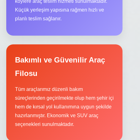
köylere araç teslim hizmeti sunulmaktadır.
Küçük yerleşim yapısına rağmen hızlı ve
planlı teslim sağlanır.
Bakımlı ve Güvenilir Araç
Filosu
Tüm araçlarımız düzenli bakım
süreçlerinden geçirilmekte olup hem şehir içi
hem de kırsal yol kullanımına uygun şekilde
hazırlanmıştır. Ekonomik ve SUV araç
seçenekleri sunulmaktadır.