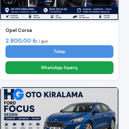
Opel Corsa
2.800,00 ₺
/ gün
Talep
WhatsApp Sipariş