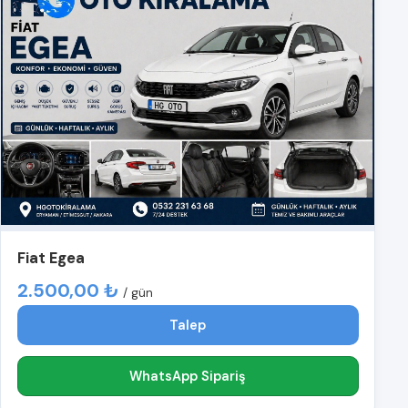
Fiat Egea
2.500,00 ₺
/ gün
Talep
WhatsApp Sipariş