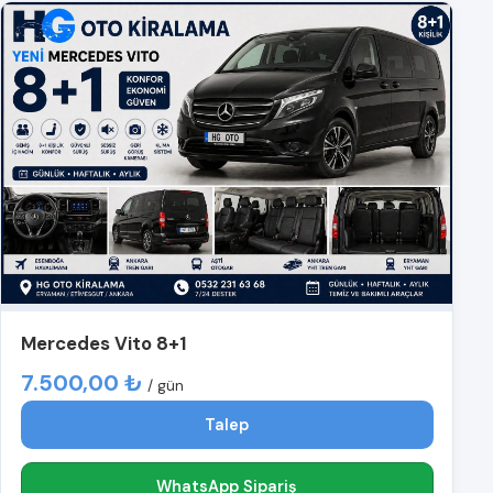
Mercedes Vito 8+1
7.500,00 ₺
/ gün
Talep
WhatsApp Sipariş