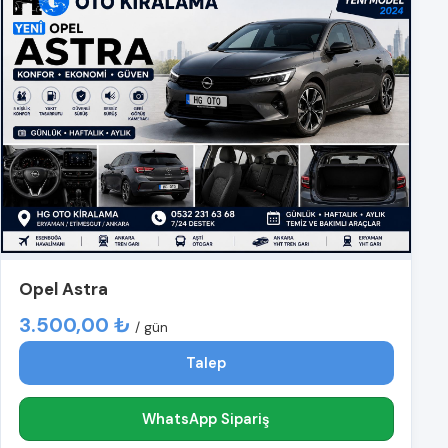
Opel Astra
3.500,00 ₺
/ gün
Talep
WhatsApp Sipariş