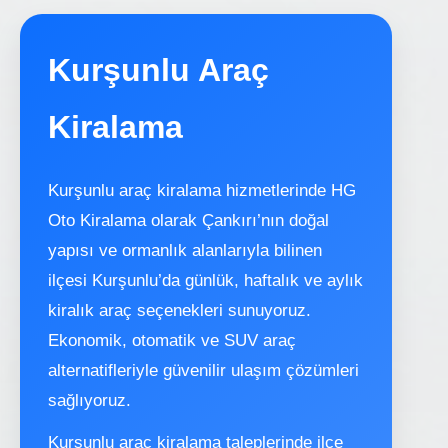
Kurşunlu Araç
Kiralama
Kurşunlu araç kiralama hizmetlerinde HG
Oto Kiralama olarak Çankırı’nın doğal
yapısı ve ormanlık alanlarıyla bilinen
ilçesi Kurşunlu’da günlük, haftalık ve aylık
kiralık araç seçenekleri sunuyoruz.
Ekonomik, otomatik ve SUV araç
alternatifleriyle güvenilir ulaşım çözümleri
sağlıyoruz.
Kurşunlu araç kiralama taleplerinde ilçe