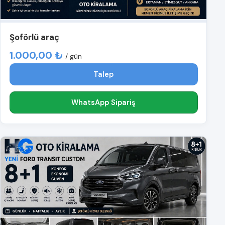
Şoförlü araç
1.000,00 ₺
/ gün
Talep
WhatsApp Sipariş