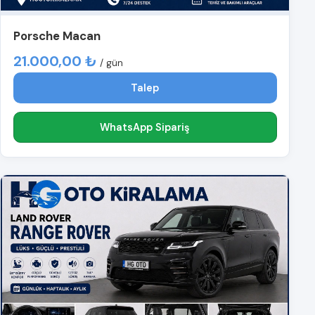
Porsche Macan
21.000,00 ₺
/ gün
Talep
WhatsApp Sipariş