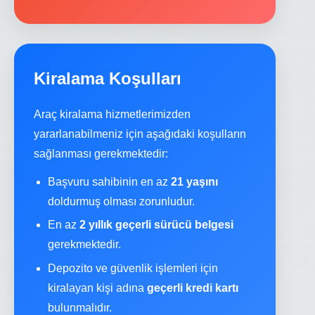
Kiralama Koşulları
Araç kiralama hizmetlerimizden
yararlanabilmeniz için aşağıdaki koşulların
sağlanması gerekmektedir:
Başvuru sahibinin en az
21 yaşını
doldurmuş olması zorunludur.
En az
2 yıllık geçerli sürücü belgesi
gerekmektedir.
Depozito ve güvenlik işlemleri için
kiralayan kişi adına
geçerli kredi kartı
bulunmalıdır.