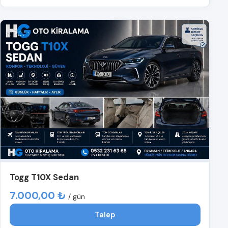
Togg T10X Sedan
7.000,00 ₺
/ gün
Talep