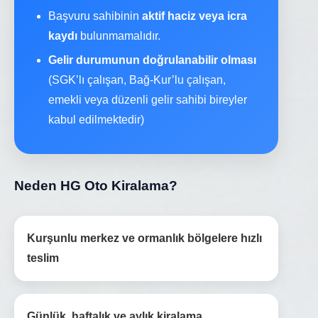
Başvuru sahibinin
aktif haciz veya icra
kaydı
bulunmamalıdır.
Gelir durumunun doğrulanabilir olması
(SGK’lı çalışan, Bağ-Kur’lu çalışan,
emekli veya düzenli gelir sahibi bireyler
kabul edilmektedir)
Neden HG Oto Kiralama?
Kurşunlu merkez ve ormanlık bölgelere hızlı
teslim
Günlük, haftalık ve aylık kiralama