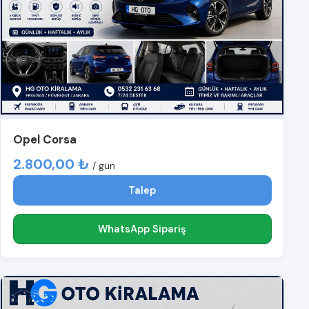
Opel Corsa
2.800,00 ₺
/ gün
Talep
WhatsApp Sipariş