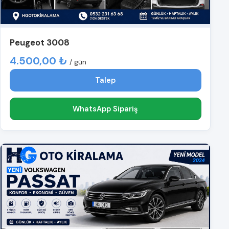
Peugeot 3008
4.500,00 ₺
/ gün
Talep
WhatsApp Sipariş