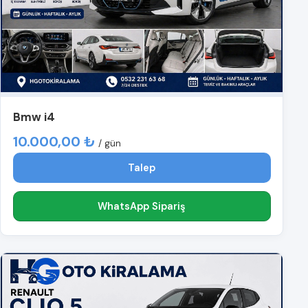
Bmw i4
10.000,00 ₺
/ gün
Talep
WhatsApp Sipariş