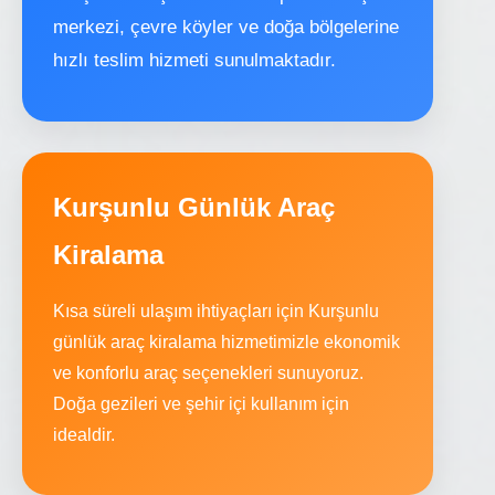
merkezi, çevre köyler ve doğa bölgelerine
hızlı teslim hizmeti sunulmaktadır.
Kurşunlu Günlük Araç
Kiralama
Kısa süreli ulaşım ihtiyaçları için Kurşunlu
günlük araç kiralama hizmetimizle ekonomik
ve konforlu araç seçenekleri sunuyoruz.
Doğa gezileri ve şehir içi kullanım için
idealdir.