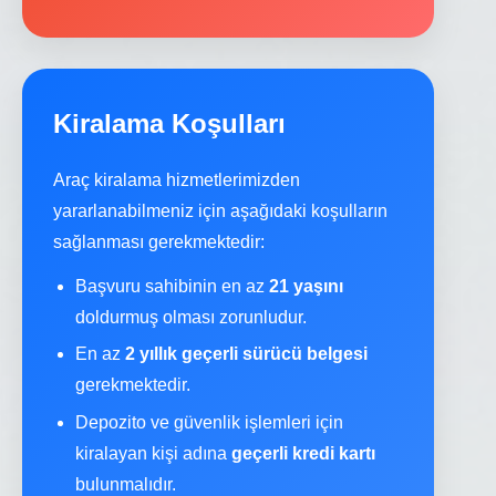
Kiralama Koşulları
Araç kiralama hizmetlerimizden
yararlanabilmeniz için aşağıdaki koşulların
sağlanması gerekmektedir:
Başvuru sahibinin en az
21 yaşını
doldurmuş olması zorunludur.
En az
2 yıllık geçerli sürücü belgesi
gerekmektedir.
Depozito ve güvenlik işlemleri için
kiralayan kişi adına
geçerli kredi kartı
bulunmalıdır.