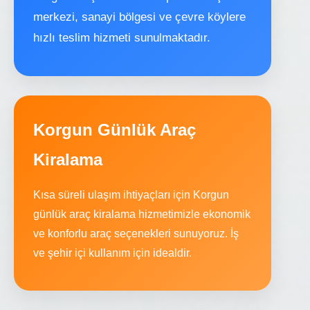
merkezi, sanayi bölgesi ve çevre köylere
hızlı teslim hizmeti sunulmaktadır.
Korgun Günlük Araç
Kiralama
Kısa süreli ulaşım ihtiyaçları için Korgun
günlük araç kiralama hizmetimizle ekonomik
ve konforlu araç seçenekleri sunuyoruz. İş
ve şehir içi kullanım için idealdir.