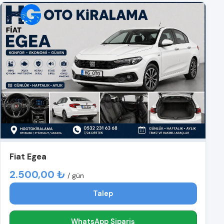
Fiat Egea
2.500,00 ₺
/ gün
Talep
WhatsApp Sipariş