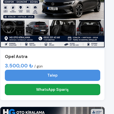
Opel Astra
3.500,00 ₺
/ gün
Talep
WhatsApp Sipariş