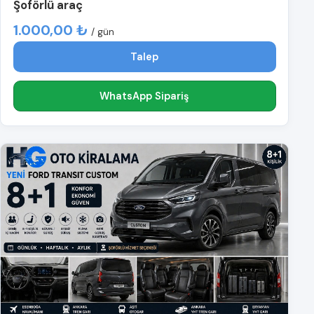
Şoförlü araç
1.000,00 ₺
/ gün
Talep
WhatsApp Sipariş