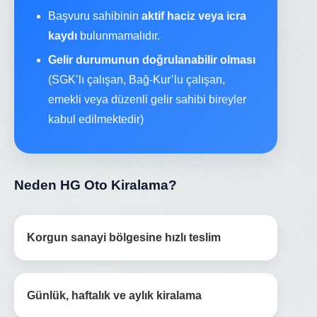
Başvuru sahibinin
aktif haciz veya icra
kaydı
bulunmamalıdır.
Gelir durumunun doğrulanabilir olması
(SGK’lı çalışan, Bağ-Kur’lu çalışan,
emekli veya düzenli gelir sahibi bireyler
kabul edilmektedir)
Neden HG Oto Kiralama?
Korgun sanayi bölgesine hızlı teslim
Günlük, haftalık ve aylık kiralama