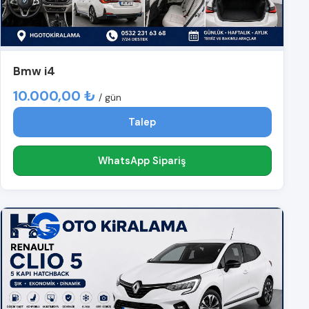
Bmw i4
10.000,00 ₺
/ gün
Talep
WhatsApp Sipariş