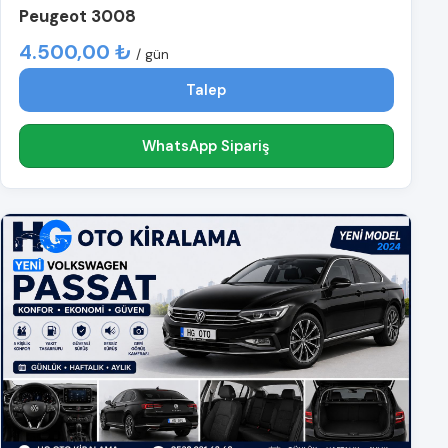
Peugeot 3008
4.500,00 ₺
/ gün
Talep
WhatsApp Sipariş