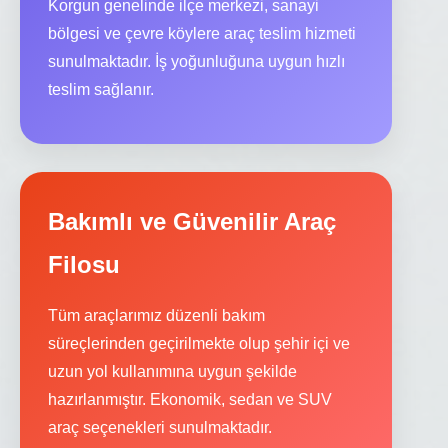
Korgun genelinde ilçe merkezi, sanayi
bölgesi ve çevre köylere araç teslim hizmeti
sunulmaktadır. İş yoğunluğuna uygun hızlı
teslim sağlanır.
Bakımlı ve Güvenilir Araç
Filosu
Tüm araçlarımız düzenli bakım
süreçlerinden geçirilmekte olup şehir içi ve
uzun yol kullanımına uygun şekilde
hazırlanmıştır. Ekonomik, sedan ve SUV
araç seçenekleri sunulmaktadır.