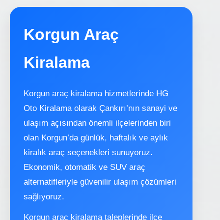
Korgun Araç
Kiralama
Korgun araç kiralama hizmetlerinde HG
Oto Kiralama olarak Çankırı’nın sanayi ve
ulaşım açısından önemli ilçelerinden biri
olan Korgun’da günlük, haftalık ve aylık
kiralık araç seçenekleri sunuyoruz.
Ekonomik, otomatik ve SUV araç
alternatifleriyle güvenilir ulaşım çözümleri
sağlıyoruz.
Korgun araç kiralama taleplerinde ilçe