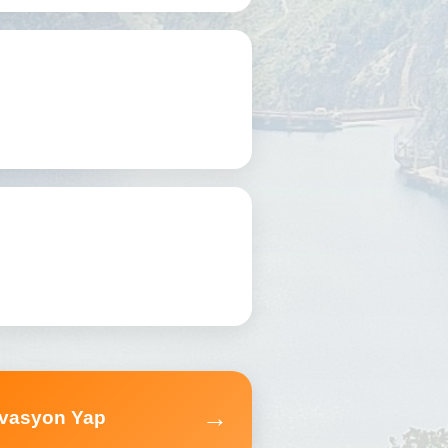
→
vasyon Yap