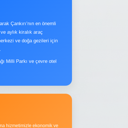
arak Çankırı’nın en önemli
 ve aylık kiralık araç
erkezi ve doğa gezileri için
.
ğı Milli Parkı ve çevre otel
alama hizmetimizle ekonomik ve