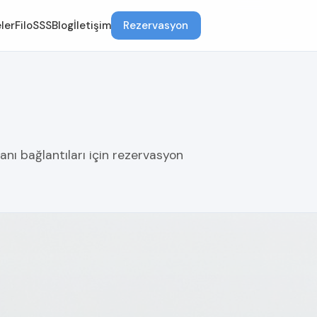
ler
Filo
SSS
Blog
İletişim
Rezervasyon
anı bağlantıları için rezervasyon