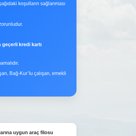
şağıdaki koşulların sağlanması
orunludur.
na
geçerli kredi kartı
malıdır.
şan, Bağ-Kur’lu çalışan, emekli
larına uygun araç filosu