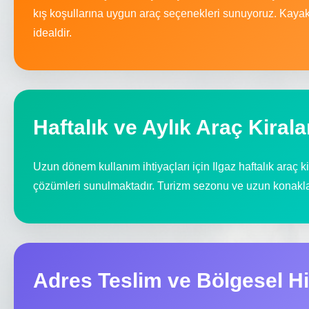
kış koşullarına uygun araç seçenekleri sunuyoruz. Kayak
idealdir.
Haftalık ve Aylık Araç Kiral
Uzun dönem kullanım ihtiyaçları için Ilgaz haftalık araç 
çözümleri sunulmaktadır. Turizm sezonu ve uzun konakla
Adres Teslim ve Bölgesel H