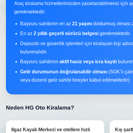
Araç kiralama hizmetlerimizden yararlanabilmeniz için a
gerekmektedir:
Başvuru sahibinin en az
21 yaşını
doldurmuş olması z
En az
2 yıllık geçerli sürücü belgesi
gerekmektedir.
Depozito ve güvenlik işlemleri için kiralayan kişi adı
bulunmalıdır.
Başvuru sahibinin
aktif haciz veya icra kaydı
bulunma
Gelir durumunun doğrulanabilir olması
(SGK’lı çalı
veya düzenli gelir sahibi bireyler kabul edilmektedir)
Neden HG Oto Kiralama?
Ilgaz Kayak Merkezi ve otellere hızlı
Kış şart