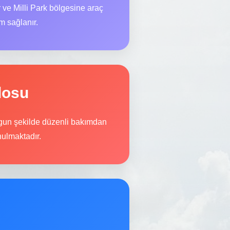
r ve Milli Park bölgesine araç
im sağlanır.
losu
uygun şekilde düzenli bakımdan
nulmaktadır.