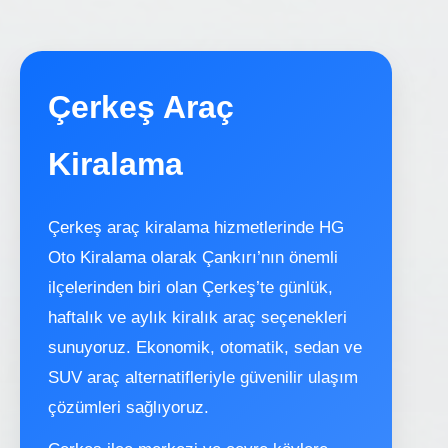
Çerkeş Araç
Kiralama
Çerkeş araç kiralama hizmetlerinde HG
Oto Kiralama olarak Çankırı’nın önemli
ilçelerinden biri olan Çerkeş’te günlük,
haftalık ve aylık kiralık araç seçenekleri
sunuyoruz. Ekonomik, otomatik, sedan ve
SUV araç alternatifleriyle güvenilir ulaşım
çözümleri sağlıyoruz.