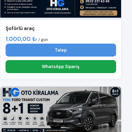
Şoförlü araç
1.000,00 ₺
/ gün
Talep
WhatsApp Sipariş