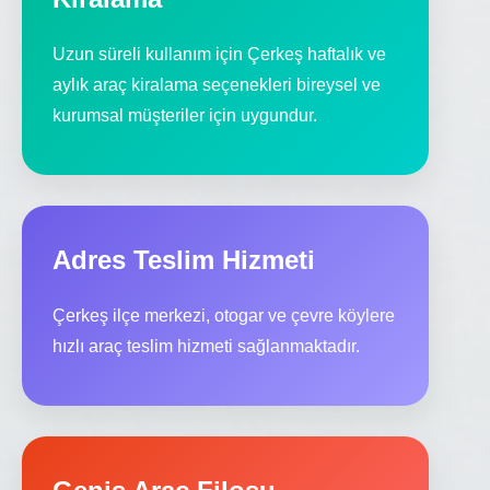
Uzun süreli kullanım için Çerkeş haftalık ve
aylık araç kiralama seçenekleri bireysel ve
kurumsal müşteriler için uygundur.
Adres Teslim Hizmeti
Çerkeş ilçe merkezi, otogar ve çevre köylere
hızlı araç teslim hizmeti sağlanmaktadır.