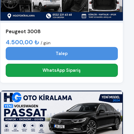
Peugeot 3008
4.500,00 ₺
/ gün
Talep
WhatsApp Sipariş