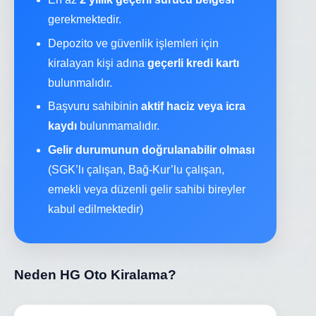
gerekmektedir.
Depozito ve güvenlik işlemleri için
kiralayan kişi adına
geçerli kredi kartı
bulunmalıdır.
Başvuru sahibinin
aktif haciz veya icra
kaydı
bulunmamalıdır.
Gelir durumunun doğrulanabilir olması
(SGK’lı çalışan, Bağ-Kur’lu çalışan,
emekli veya düzenli gelir sahibi bireyler
kabul edilmektedir)
Neden HG Oto Kiralama?