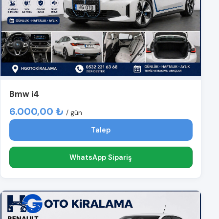
Bmw i4
6.000,00 ₺
/ gün
Talep
WhatsApp Sipariş