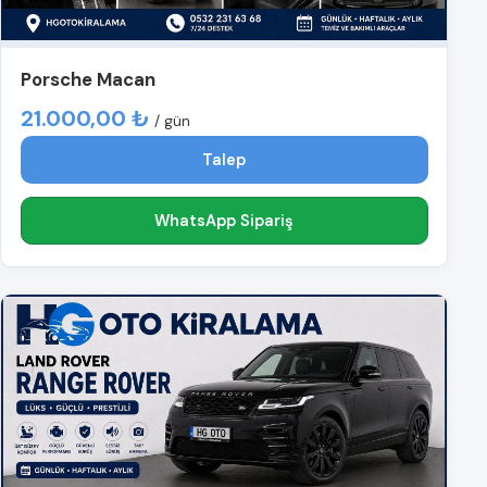
Porsche Macan
21.000,00 ₺
/ gün
Talep
WhatsApp Sipariş