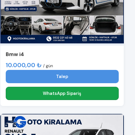
Bmw i4
10.000,00 ₺
/ gün
Talep
WhatsApp Sipariş