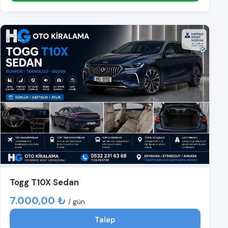
Togg T10X Sedan
7.000,00 ₺
/ gün
Talep