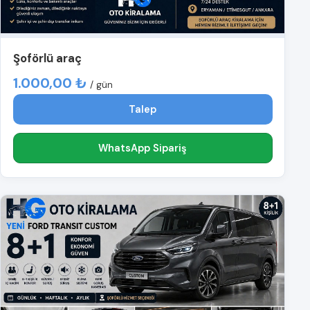
Şoförlü araç
1.000,00 ₺
/ gün
Talep
WhatsApp Sipariş