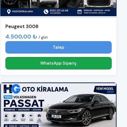
Peugeot 3008
4.500,00 ₺
/ gün
Talep
WhatsApp Sipariş