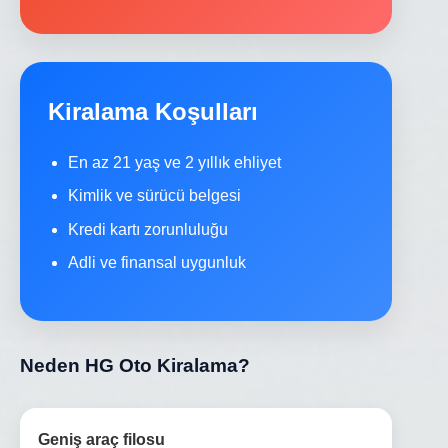
Kiralama Koşulları
En az 21 yaş ve 2 yıllık ehliyet
Kimlik ve sürücü belgesi
Kredi kartı zorunluluğu
Adli ve finansal uygunluk
Neden HG Oto Kiralama?
Geniş araç filosu