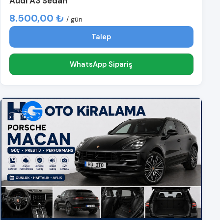
Audi A3 Sedan
8.500,00 ₺
/ gün
Talep
WhatsApp Sipariş