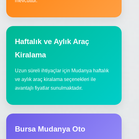
mevcuttur.
Haftalık ve Aylık Araç
Kiralama
Uzun süreli ihtiyaçlar için Mudanya haftalık
ve aylık araç kiralama seçenekleri ile
avantajlı fiyatlar sunulmaktadır.
Bursa Mudanya Oto