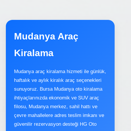
Mudanya Araç
Kiralama
Mudanya araç kiralama hizmeti ile günlük,
haftalık ve aylık kiralık araç seçenekleri
sunuyoruz. Bursa Mudanya oto kiralama
ihtiyaçlarınızda ekonomik ve SUV araç
filosu, Mudanya merkez, sahil hattı ve
çevre mahallelere adres teslim imkanı ve
güvenilir rezervasyon desteği HG Oto