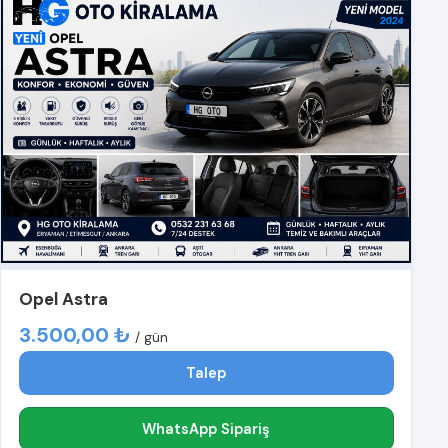
Opel Astra
3.500,00 ₺
/ gün
Talep
WhatsApp Sipariş