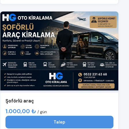
Şoförlü araç
1.000,00 ₺
/ gün
Talep