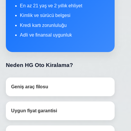
En az 21 yaş ve 2 yıllık ehliyet
Kimlik ve sürücü belgesi
Kredi kartı zorunluluğu
Adli ve finansal uygunluk
Neden HG Oto Kiralama?
Geniş araç filosu
Uygun fiyat garantisi