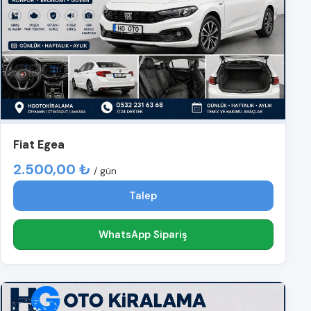
Fiat Egea
2.500,00 ₺
/ gün
Talep
WhatsApp Sipariş