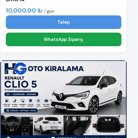
10.000,00 ₺
/ gün
Talep
WhatsApp Sipariş