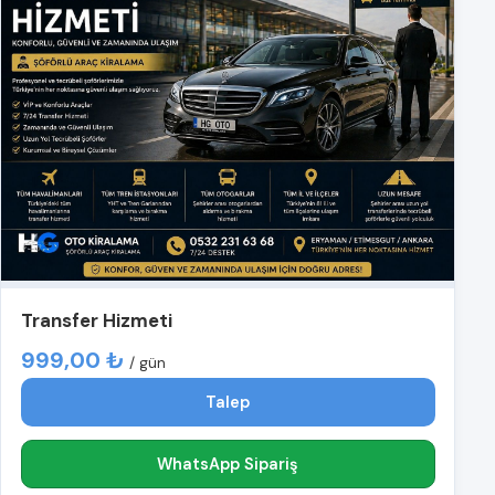
Transfer Hizmeti
999,00 ₺
/ gün
Talep
WhatsApp Sipariş