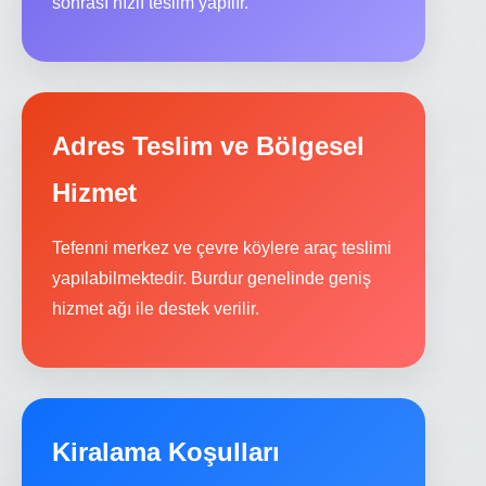
sonrası hızlı teslim yapılır.
Adres Teslim ve Bölgesel
Hizmet
Tefenni merkez ve çevre köylere araç teslimi
yapılabilmektedir. Burdur genelinde geniş
hizmet ağı ile destek verilir.
Kiralama Koşulları