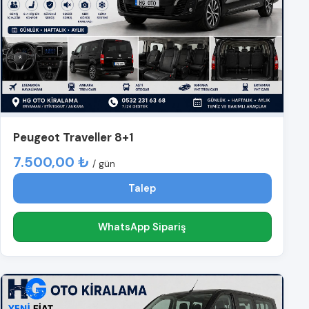
Peugeot Traveller 8+1
7.500,00 ₺
/ gün
Talep
WhatsApp Sipariş