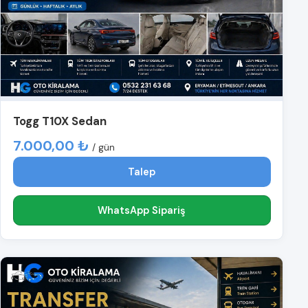
Togg T10X Sedan
7.000,00 ₺
/ gün
Talep
WhatsApp Sipariş