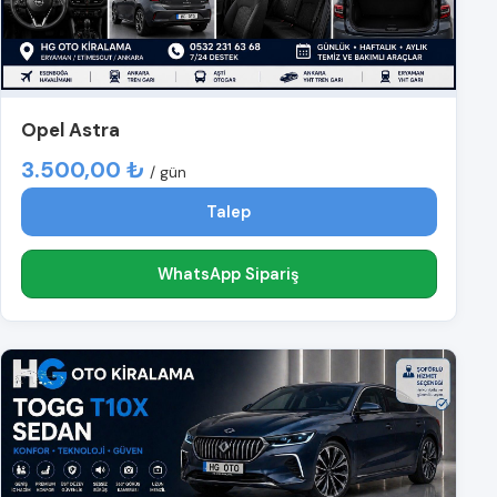
Opel Astra
3.500,00 ₺
/ gün
Talep
WhatsApp Sipariş