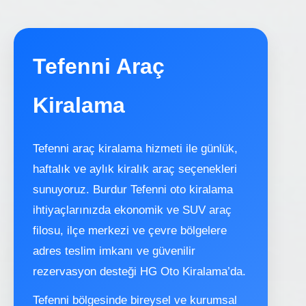
Tefenni Araç
Kiralama
Tefenni araç kiralama hizmeti ile günlük,
haftalık ve aylık kiralık araç seçenekleri
sunuyoruz. Burdur Tefenni oto kiralama
ihtiyaçlarınızda ekonomik ve SUV araç
filosu, ilçe merkezi ve çevre bölgelere
adres teslim imkanı ve güvenilir
rezervasyon desteği HG Oto Kiralama’da.
Tefenni bölgesinde bireysel ve kurumsal