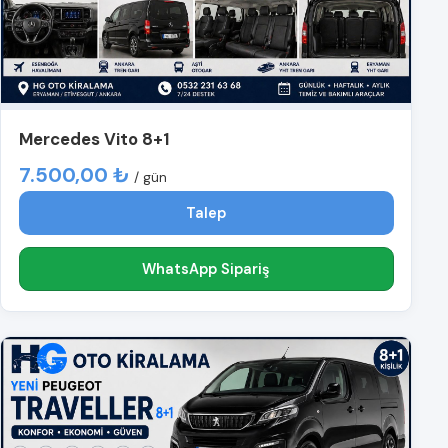
Mercedes Vito 8+1
7.500,00 ₺
/ gün
Talep
WhatsApp Sipariş