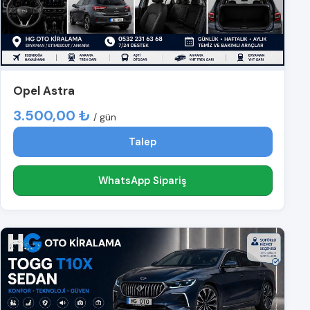
Opel Astra
3.500,00 ₺
/ gün
Talep
WhatsApp Sipariş