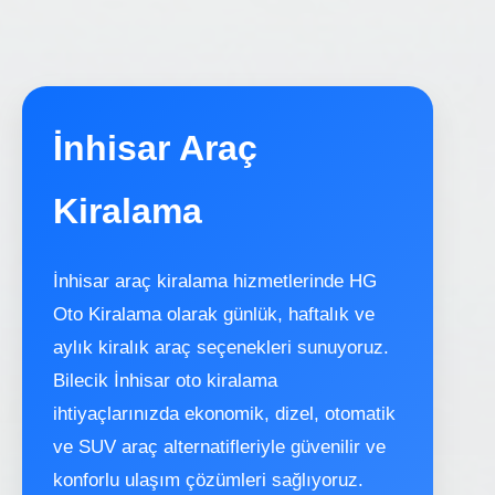
İnhisar Araç
Kiralama
İnhisar araç kiralama hizmetlerinde HG
Oto Kiralama olarak günlük, haftalık ve
aylık kiralık araç seçenekleri sunuyoruz.
Bilecik İnhisar oto kiralama
ihtiyaçlarınızda ekonomik, dizel, otomatik
ve SUV araç alternatifleriyle güvenilir ve
konforlu ulaşım çözümleri sağlıyoruz.