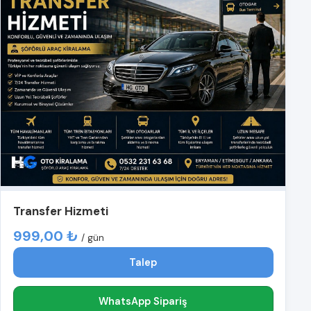
Transfer Hizmeti
999,00 ₺
/ gün
Talep
WhatsApp Sipariş