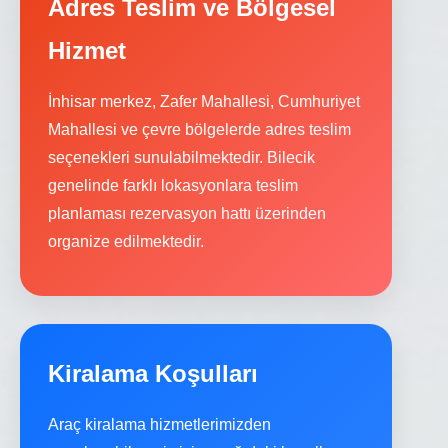
Adres Teslim ve Bölgesel
Hizmet
İnhisar merkez, Zafer Mahallesi, Cumhuriyet
Mahallesi ve çevre bölgelerde adres teslim
seçenekleri sunulabilmektedir. Bilecik
genelinde farklı lokasyonlara teslim
planlaması rezervasyon hattı üzerinden
organize edilmektedir.
Kiralama Koşulları
Araç kiralama hizmetlerimizden