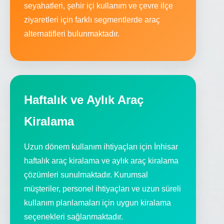
seyahatleri, şehir içi kullanım ve çevre ilçe
ziyaretleri için farklı segmentlerde araç
alternatifleri bulunmaktadır.
Haftalık ve Aylık Araç
Kiralama
Uzun dönem kullanım ihtiyaçları için İnhisar
haftalık araç kiralama ve aylık araç kiralama
çözümleri sunulmaktadır. Kurumsal
müşteriler, personel ihtiyaçları ve uzun süreli
kullanım planlamaları için uygun kiralama
seçenekleri sağlanmaktadır.