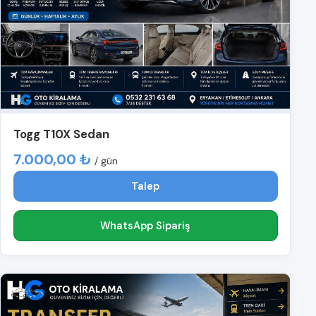
Togg T10X Sedan
7.000,00 ₺
/ gün
Talep
WhatsApp Sipariş