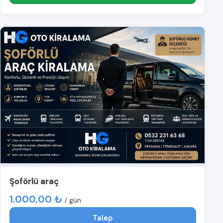
Şoförlü araç
1.000,00 ₺
/ gün
Talep