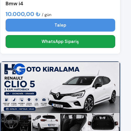
Bmw i4
10.000,00 ₺
/ gün
Talep
WhatsApp Sipariş