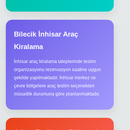
Bilecik İnhisar Araç
Kiralama
İnhisar araç kiralama taleplerinde teslim
organizasyonu rezervasyon saatine uygun
şekilde yapılmaktadır. İnhisar merkez ve
çevre bölgelere araç teslim seçenekleri
müsaitlik durumuna göre planlanmaktadır.