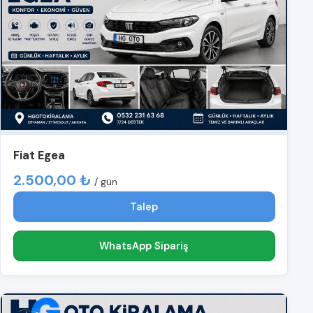
Fiat Egea
2.500,00 ₺
/ gün
Talep
WhatsApp Sipariş