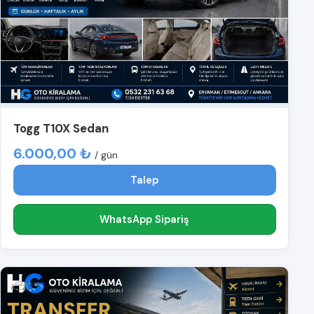
Togg T10X Sedan
6.000,00 ₺
/ gün
Talep
WhatsApp Sipariş