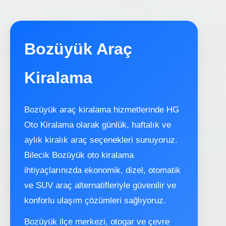
Bozüyük Araç
Kiralama
Bozüyük araç kiralama hizmetlerinde HG
Oto Kiralama olarak günlük, haftalık ve
aylık kiralık araç seçenekleri sunuyoruz.
Bilecik Bozüyük oto kiralama
ihtiyaçlarınızda ekonomik, dizel, otomatik
ve SUV araç alternatifleriyle güvenilir ve
konforlu ulaşım çözümleri sağlıyoruz.
Bozüyük ilçe merkezi, otogar ve çevre