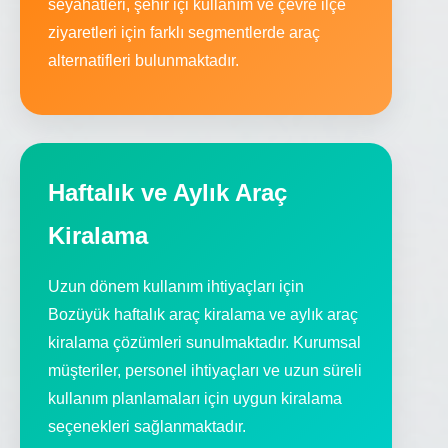
seyahatleri, şehir içi kullanım ve çevre ilçe
ziyaretleri için farklı segmentlerde araç
alternatifleri bulunmaktadır.
Haftalık ve Aylık Araç
Kiralama
Uzun dönem kullanım ihtiyaçları için
Bozüyük haftalık araç kiralama ve aylık araç
kiralama çözümleri sunulmaktadır. Kurumsal
müşteriler, personel ihtiyaçları ve uzun süreli
kullanım planlamaları için uygun kiralama
seçenekleri sağlanmaktadır.