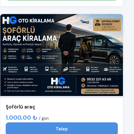
Şoförlü araç
1.000,00 ₺
/ gün
Talep