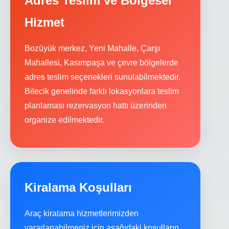
Adres Teslim ve Bölgesel
Hizmet
Bozüyük merkez, Yeni Mahalle, Çarşı
Mahallesi, Kasımpaşa ve çevre bölgelerde
adres teslim seçenekleri sunulabilmektedir.
Bilecik genelinde farklı lokasyonlara teslim
planlaması rezervasyon hattı üzerinden
organize edilmektedir.
Kiralama Koşulları
Araç kiralama hizmetlerimizden
yararlanabilmeniz için aşağıdaki koşulların