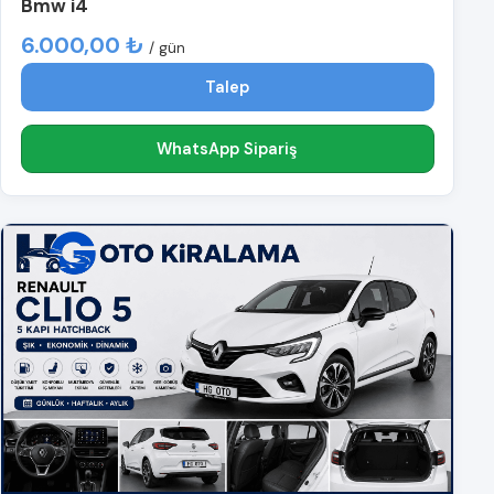
Bmw i4
6.000,00 ₺
/ gün
Talep
WhatsApp Sipariş