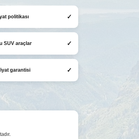
✓
iyat politikası
✓
u SUV araçlar
✓
iyat garantisi
adır.