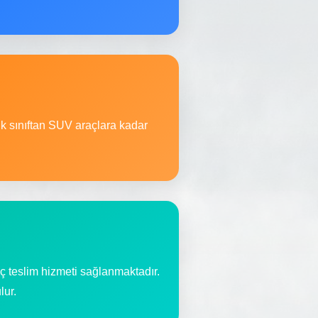
ik sınıftan SUV araçlara kadar
ç teslim hizmeti sağlanmaktadır.
lur.