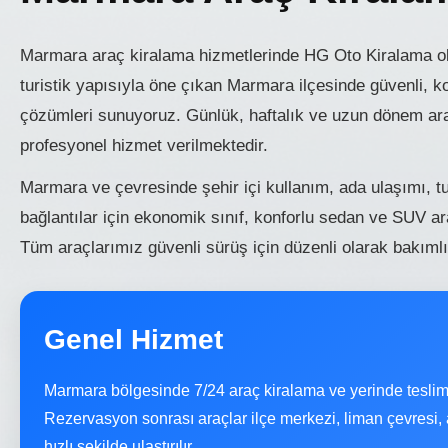
Marmara araç kiralama hizmetlerinde HG Oto Kiralama ola
turistik yapısıyla öne çıkan Marmara ilçesinde güvenli, 
çözümleri sunuyoruz. Günlük, haftalık ve uzun dönem araç
profesyonel hizmet verilmektedir.
Marmara ve çevresinde şehir içi kullanım, ada ulaşımı, tur
bağlantılar için ekonomik sınıf, konforlu sedan ve SUV a
Tüm araçlarımız güvenli sürüş için düzenli olarak bakımlı
Genel Hizmet
Marmara bölgesinde 7/24 araç kiralama ve yerinde teslim
Rezervasyon sonrası araçlar ilçe merkezi, liman çevresi,
hızlı şekilde ulaştırılır.