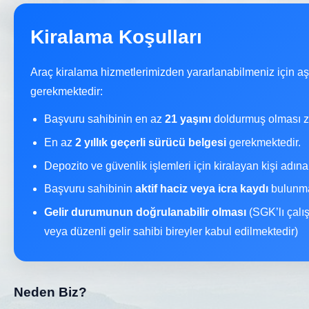
Kiralama Koşulları
Araç kiralama hizmetlerimizden yararlanabilmeniz için a
gerekmektedir:
Başvuru sahibinin en az
21 yaşını
doldurmuş olması z
En az
2 yıllık geçerli sürücü belgesi
gerekmektedir.
Depozito ve güvenlik işlemleri için kiralayan kişi adın
Başvuru sahibinin
aktif haciz veya icra kaydı
bulunma
Gelir durumunun doğrulanabilir olması
(SGK’lı çalı
veya düzenli gelir sahibi bireyler kabul edilmektedir)
Neden Biz?