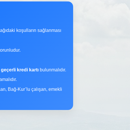
şağıdaki koşulların sağlanması
orunludur.
a
geçerli kredi kartı
bulunmalıdır.
malıdır.
şan, Bağ-Kur’lu çalışan, emekli