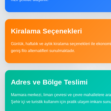
Kiralama Seçenekleri
Günlük, haftalık ve aylık kiralama seçenekleri ile ekonom
geniş filo alternatifleri sunulmaktadır.
Adres ve Bölge Teslimi
Marmara merkezi, liman çevresi ve çevre mahallelere ara
Şehir içi ve turistik kullanım için pratik ulaşım imkanı sunu