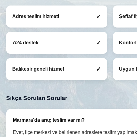
✓
Adres teslim hizmeti
Şeffaf f
✓
7/24 destek
Konforl
✓
Balıkesir geneli hizmet
Uygun f
Sıkça Sorulan Sorular
Marmara’da araç teslim var mı?
Evet, ilçe merkezi ve belirlenen adreslere teslim yapılmakt