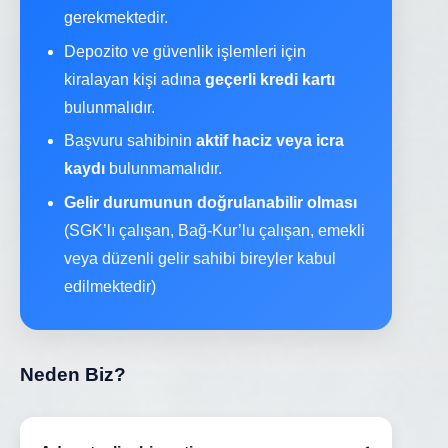
gerekmektedir.
Depozito ve güvenlik işlemleri için
kiralayan kişi adına
geçerli kredi kartı
bulunmalıdır.
Başvuru sahibinin
aktif haciz veya icra
kaydı
bulunmamalıdır.
Gelir durumunun doğrulanabilir olması
(SGK’lı çalışan, Bağ-Kur’lu çalışan, emekli
veya düzenli gelir sahibi bireyler kabul
edilmektedir)
Neden Biz?