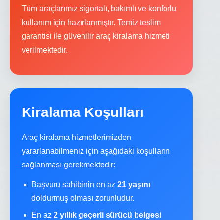
Tüm araçlarımız sigortalı, bakımlı ve konforlu
kullanım için hazırlanmıştır. Temiz teslim
garantisi ile güvenilir araç kiralama hizmeti
verilmektedir.
Kiralama Koşulları
Araç kiralama hizmetlerimizden
yararlanabilmeniz için aşağıdaki koşulların
sağlanması gerekmektedir:
Başvuru sahibinin en az
21 yaşını
doldurmuş olması zorunludur.
En az
2 yıllık geçerli sürücü belgesi