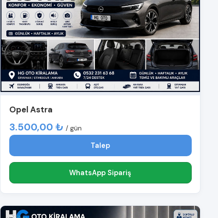
Opel Astra
3.500,00 ₺
/ gün
Talep
WhatsApp Sipariş