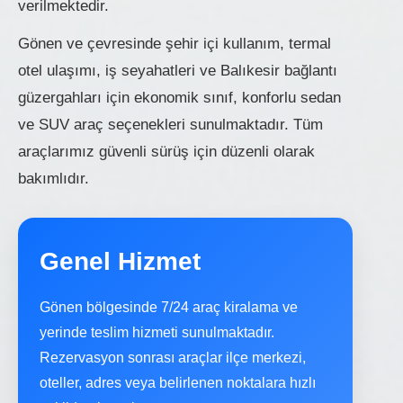
verilmektedir.
Gönen ve çevresinde şehir içi kullanım, termal
otel ulaşımı, iş seyahatleri ve Balıkesir bağlantı
güzergahları için ekonomik sınıf, konforlu sedan
ve SUV araç seçenekleri sunulmaktadır. Tüm
araçlarımız güvenli sürüş için düzenli olarak
bakımlıdır.
Genel Hizmet
Gönen bölgesinde 7/24 araç kiralama ve
yerinde teslim hizmeti sunulmaktadır.
Rezervasyon sonrası araçlar ilçe merkezi,
oteller, adres veya belirlenen noktalara hızlı