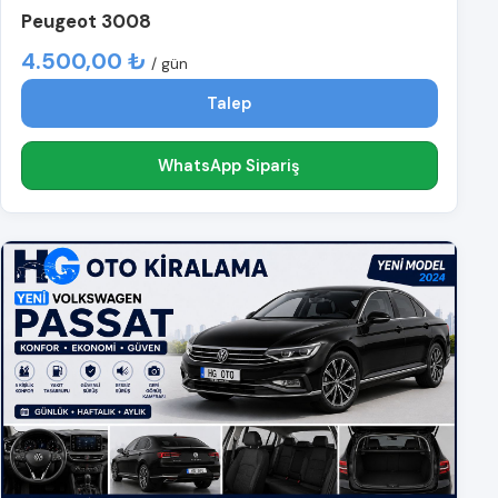
Peugeot 3008
4.500,00 ₺
/ gün
Talep
WhatsApp Sipariş