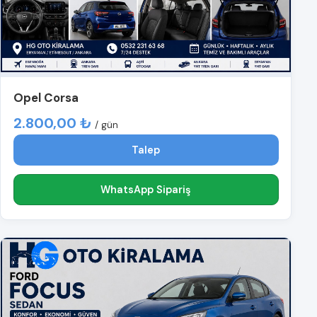
Opel Corsa
2.800,00 ₺
/ gün
Talep
WhatsApp Sipariş