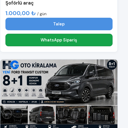
Şoförlü araç
1.000,00 ₺
/ gün
Talep
WhatsApp Sipariş