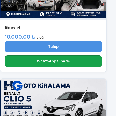
Bmw i4
10.000,00 ₺
/ gün
Talep
WhatsApp Sipariş