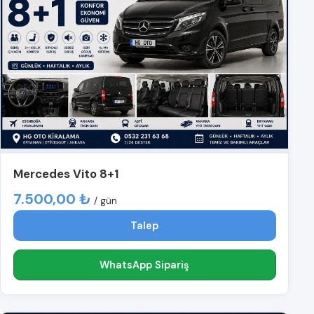
Mercedes Vito 8+1
7.500,00 ₺
/ gün
Talep
WhatsApp Sipariş