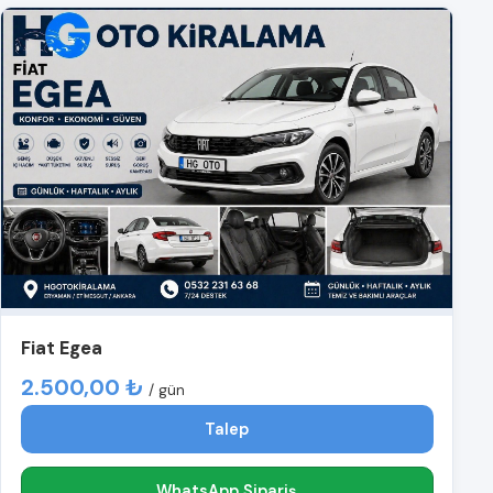
Fiat Egea
2.500,00 ₺
/ gün
Talep
WhatsApp Sipariş