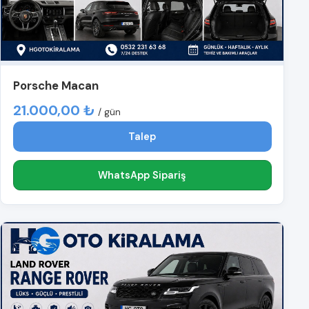
Porsche Macan
21.000,00 ₺
/ gün
Talep
WhatsApp Sipariş