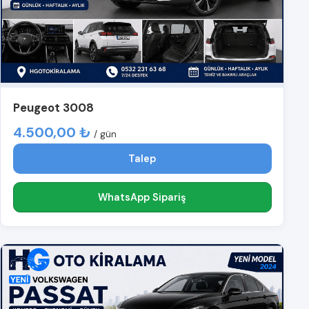
Peugeot 3008
4.500,00 ₺
/ gün
Talep
WhatsApp Sipariş