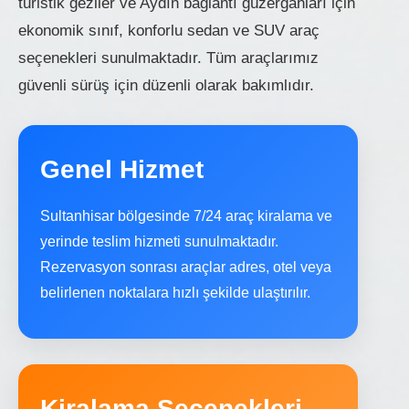
turistik geziler ve Aydın bağlantı güzergahları için
ekonomik sınıf, konforlu sedan ve SUV araç
seçenekleri sunulmaktadır. Tüm araçlarımız
güvenli sürüş için düzenli olarak bakımlıdır.
Genel Hizmet
Sultanhisar bölgesinde 7/24 araç kiralama ve
yerinde teslim hizmeti sunulmaktadır.
Rezervasyon sonrası araçlar adres, otel veya
belirlenen noktalara hızlı şekilde ulaştırılır.
Kiralama Seçenekleri