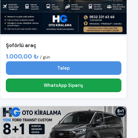
Şoförlü araç
1.000,00 ₺
/ gün
Talep
WhatsApp Sipariş