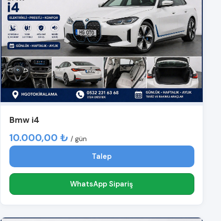
Bmw i4
10.000,00 ₺
/ gün
Talep
WhatsApp Sipariş