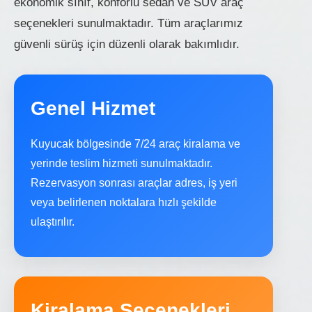
ekonomik sınıf, konforlu sedan ve SUV araç
seçenekleri sunulmaktadır. Tüm araçlarımız
güvenli sürüş için düzenli olarak bakımlıdır.
Genel Hizmet
Kuyucak bölgesinde 7/24 araç kiralama ve
yerinde teslim hizmeti sunulmaktadır.
Rezervasyon sonrası araçlar adres, iş yeri
veya belirlenen noktalara hızlı şekilde
ulaştırılır.
Kiralama Seçenekleri