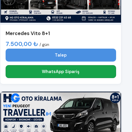
Mercedes Vito 8+1
7.500,00 ₺
/ gün
Talep
WhatsApp Sipariş