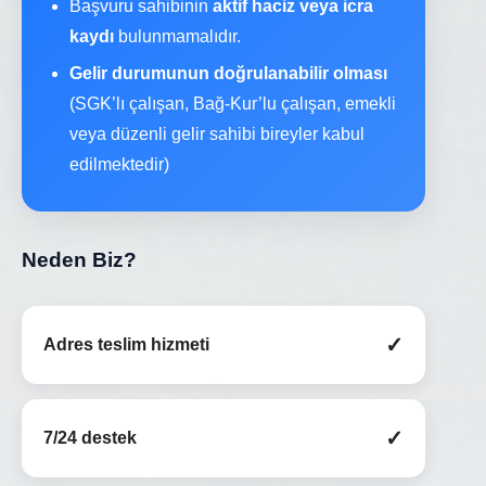
Başvuru sahibinin
aktif haciz veya icra
kaydı
bulunmamalıdır.
Gelir durumunun doğrulanabilir olması
(SGK’lı çalışan, Bağ-Kur’lu çalışan, emekli
veya düzenli gelir sahibi bireyler kabul
edilmektedir)
Neden Biz?
✓
Adres teslim hizmeti
✓
7/24 destek