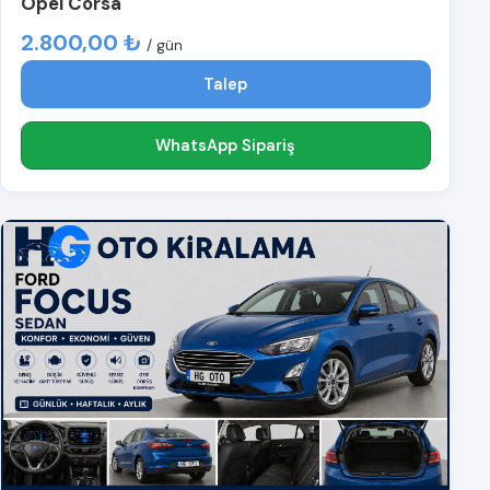
Opel Corsa
2.800,00 ₺
/ gün
Talep
WhatsApp Sipariş