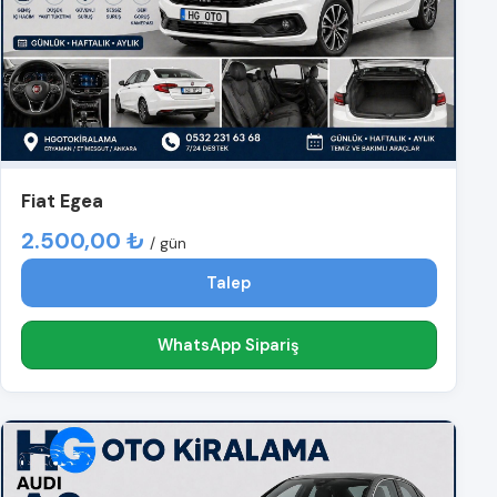
Fiat Egea
2.500,00 ₺
/ gün
Talep
WhatsApp Sipariş