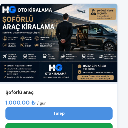
Şoförlü araç
1.000,00 ₺
/ gün
Talep