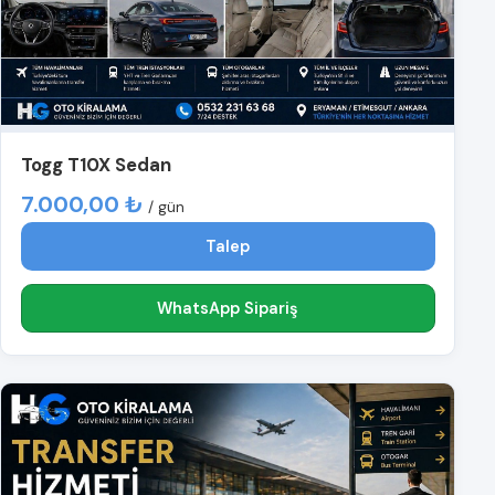
Togg T10X Sedan
7.000,00 ₺
/ gün
Talep
WhatsApp Sipariş