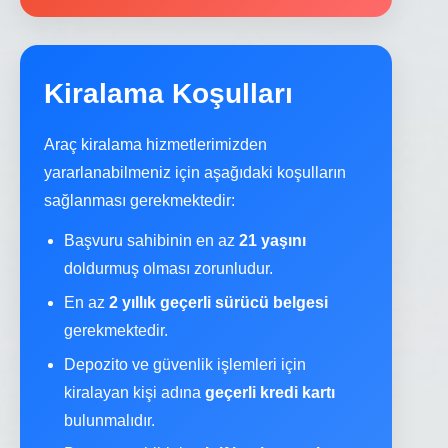
Kiralama Koşulları
Araç kiralama hizmetlerimizden
yararlanabilmeniz için aşağıdaki koşulların
sağlanması gerekmektedir:
Başvuru sahibinin en az
21 yaşını
doldurmuş olması zorunludur.
En az
2 yıllık geçerli sürücü belgesi
gerekmektedir.
Depozito ve güvenlik işlemleri için
kiralayan kişi adına
geçerli kredi kartı
bulunmalıdır.