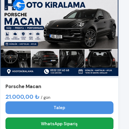
Porsche Macan
21.000,00 ₺
/ gün
Talep
WhatsApp Sipariş