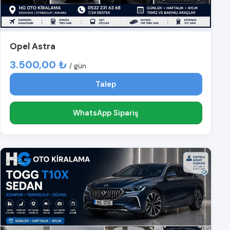
Opel Astra
3.500,00 ₺
/ gün
Talep
WhatsApp Sipariş