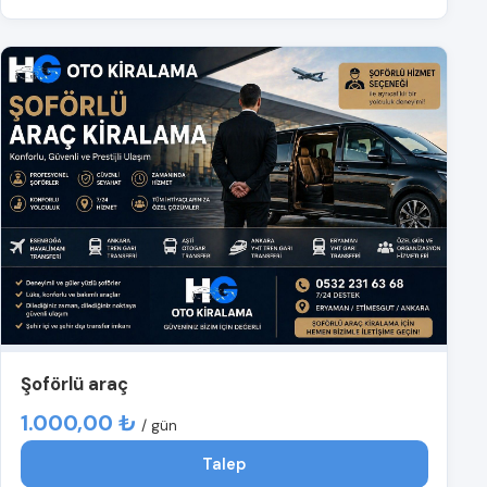
Şoförlü araç
1.000,00 ₺
/ gün
Talep