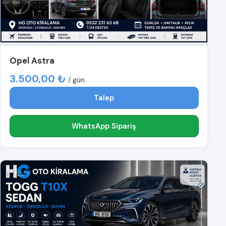
Opel Astra
3.500,00 ₺
/ gün
Talep
WhatsApp Sipariş