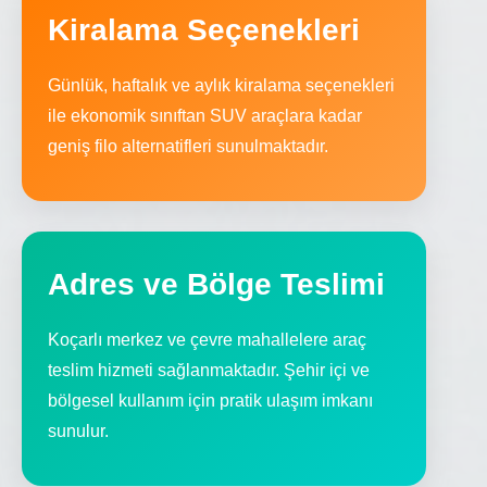
Kiralama Seçenekleri
Günlük, haftalık ve aylık kiralama seçenekleri
ile ekonomik sınıftan SUV araçlara kadar
geniş filo alternatifleri sunulmaktadır.
Adres ve Bölge Teslimi
Koçarlı merkez ve çevre mahallelere araç
teslim hizmeti sağlanmaktadır. Şehir içi ve
bölgesel kullanım için pratik ulaşım imkanı
sunulur.