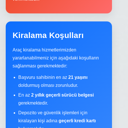
Kiralama Koşulları
Araç kiralama hizmetlerimizden
yararlanabilmeniz için aşağıdaki koşulların
sağlanması gerekmektedir:
Başvuru sahibinin en az
21 yaşını
doldurmuş olması zorunludur.
En az
2 yıllık geçerli sürücü belgesi
gerekmektedir.
Depozito ve güvenlik işlemleri için
kiralayan kişi adına
geçerli kredi kartı