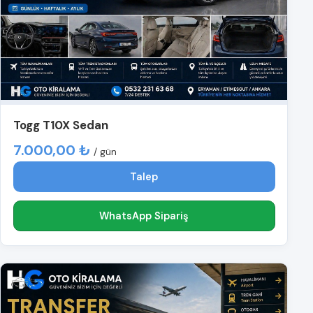
Togg T10X Sedan
7.000,00 ₺
/ gün
Talep
WhatsApp Sipariş