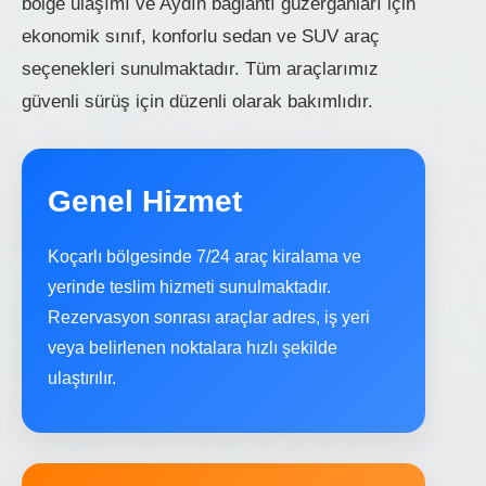
bölge ulaşımı ve Aydın bağlantı güzergahları için
ekonomik sınıf, konforlu sedan ve SUV araç
seçenekleri sunulmaktadır. Tüm araçlarımız
güvenli sürüş için düzenli olarak bakımlıdır.
Genel Hizmet
Koçarlı bölgesinde 7/24 araç kiralama ve
yerinde teslim hizmeti sunulmaktadır.
Rezervasyon sonrası araçlar adres, iş yeri
veya belirlenen noktalara hızlı şekilde
ulaştırılır.