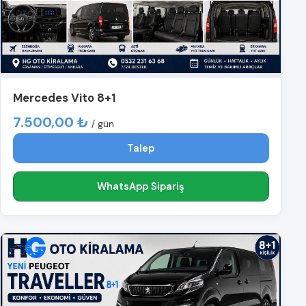
Mercedes Vito 8+1
7.500,00 ₺
/ gün
Talep
WhatsApp Sipariş