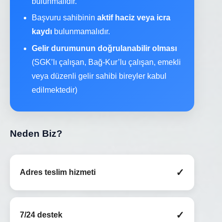
bulunmalıdır.
Başvuru sahibinin
aktif haciz veya icra
kaydı
bulunmamalıdır.
Gelir durumunun doğrulanabilir olması
(SGK’lı çalışan, Bağ-Kur’lu çalışan, emekli
veya düzenli gelir sahibi bireyler kabul
edilmektedir)
Neden Biz?
✓
Adres teslim hizmeti
✓
7/24 destek