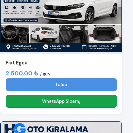
Fiat Egea
2.500,00 ₺
/ gün
Talep
WhatsApp Sipariş