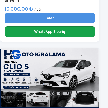
Bmw i4
10.000,00 ₺
/ gün
Talep
WhatsApp Sipariş