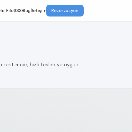
ler
Filo
SSS
Blog
İletişim
Rezervasyon
rent a car, hızlı teslim ve uygun