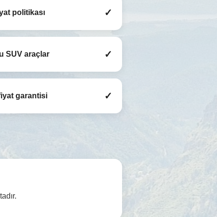
✓
iyat politikası
✓
u SUV araçlar
✓
iyat garantisi
adır.