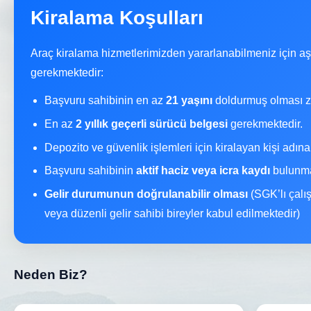
Kiralama Koşulları
Araç kiralama hizmetlerimizden yararlanabilmeniz için a
gerekmektedir:
Başvuru sahibinin en az
21 yaşını
doldurmuş olması z
En az
2 yıllık geçerli sürücü belgesi
gerekmektedir.
Depozito ve güvenlik işlemleri için kiralayan kişi adın
Başvuru sahibinin
aktif haciz veya icra kaydı
bulunma
Gelir durumunun doğrulanabilir olması
(SGK’lı çalı
veya düzenli gelir sahibi bireyler kabul edilmektedir)
Neden Biz?