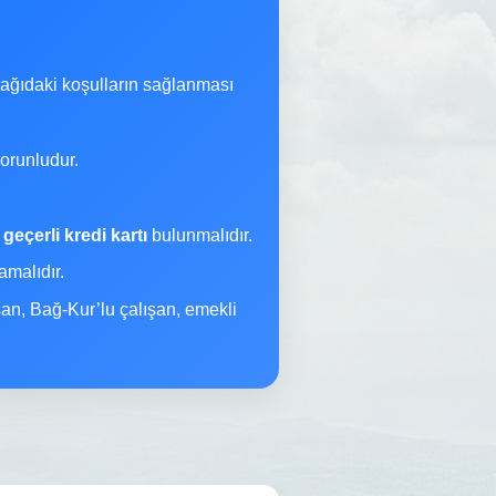
şağıdaki koşulların sağlanması
orunludur.
a
geçerli kredi kartı
bulunmalıdır.
malıdır.
şan, Bağ-Kur’lu çalışan, emekli