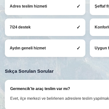
✓
Adres teslim hizmeti
Şeffaf f
✓
7/24 destek
Konforl
✓
Aydın geneli hizmet
Uygun f
Sıkça Sorulan Sorular
Germencik’te araç teslim var mı?
Evet, ilçe merkezi ve belirlenen adreslere teslim yapılmakt