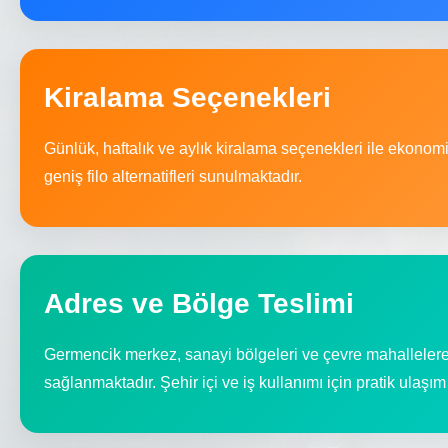
Kiralama Seçenekleri
Günlük, haftalık ve aylık kiralama seçenekleri ile ekonom
geniş filo alternatifleri sunulmaktadır.
Adres ve Bölge Teslimi
Germencik merkez, sanayi bölgeleri ve çevre mahallelere
sağlanmaktadır. Şehir içi ve iş kullanımı için pratik ulaşı