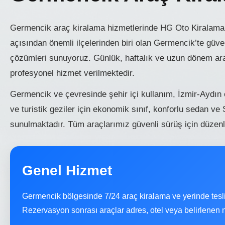
Germencik araç kiralama hizmetlerinde HG Oto Kiralama 
açısından önemli ilçelerinden biri olan Germencik’te güv
çözümleri sunuyoruz. Günlük, haftalık ve uzun dönem araç
profesyonel hizmet verilmektedir.
Germencik ve çevresinde şehir içi kullanım, İzmir-Aydın ot
ve turistik geziler için ekonomik sınıf, konforlu sedan v
sunulmaktadır. Tüm araçlarımız güvenli sürüş için düzenli
Genel Hizmet
Germencik bölgesinde 7/24 araç kiralama ve yerinde tesl
Rezervasyon sonrası araçlar adres, otel veya belirlenen nokt