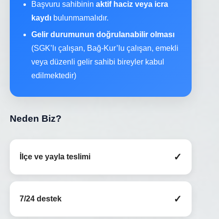
Başvuru sahibinin
aktif haciz veya icra
kaydı
bulunmamalıdır.
Gelir durumunun doğrulanabilir olması
(SGK’lı çalışan, Bağ-Kur’lu çalışan, emekli
veya düzenli gelir sahibi bireyler kabul
edilmektedir)
Neden Biz?
✓
İlçe ve yayla teslimi
✓
7/24 destek