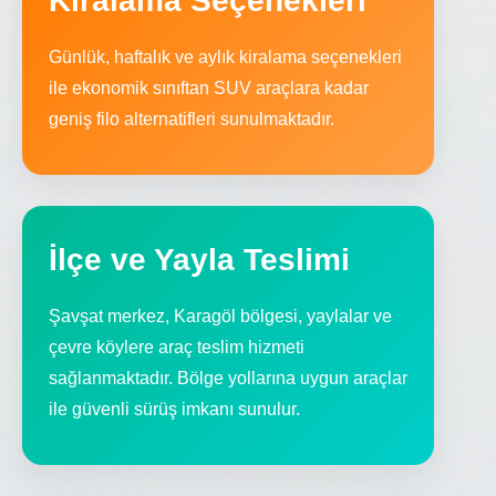
Kiralama Seçenekleri
Günlük, haftalık ve aylık kiralama seçenekleri
ile ekonomik sınıftan SUV araçlara kadar
geniş filo alternatifleri sunulmaktadır.
İlçe ve Yayla Teslimi
Şavşat merkez, Karagöl bölgesi, yaylalar ve
çevre köylere araç teslim hizmeti
sağlanmaktadır. Bölge yollarına uygun araçlar
ile güvenli sürüş imkanı sunulur.