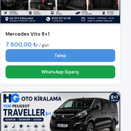
Mercedes Vito 8+1
7.500,00 ₺
/ gün
Talep
WhatsApp Sipariş