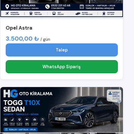
Opel Astra
3.500,00 ₺
/ gün
Talep
WhatsApp Sipariş