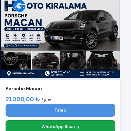
Porsche Macan
21.000,00 ₺
/ gün
Talep
WhatsApp Sipariş