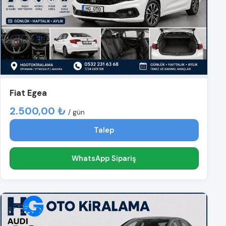
Fiat Egea
2.500,00 ₺
/ gün
Talep
WhatsApp Sipariş