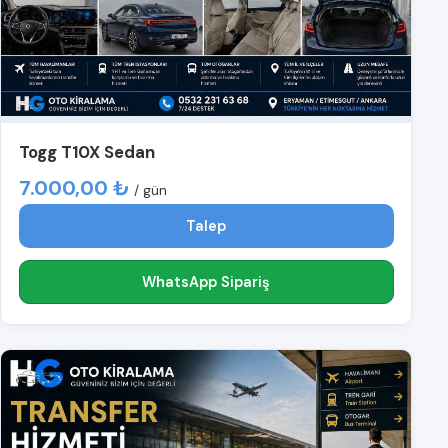
Togg T10X Sedan
7.000,00 ₺
/ gün
Talep
WhatsApp Sipariş