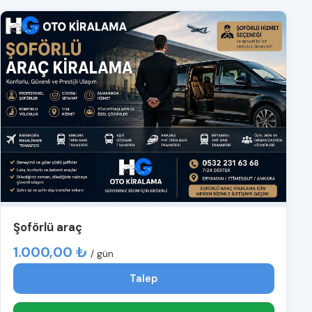
Şoförlü araç
1.000,00 ₺
/ gün
Talep