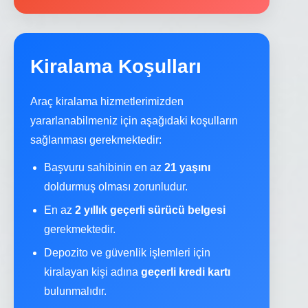
Kiralama Koşulları
Araç kiralama hizmetlerimizden
yararlanabilmeniz için aşağıdaki koşulların
sağlanması gerekmektedir:
Başvuru sahibinin en az
21 yaşını
doldurmuş olması zorunludur.
En az
2 yıllık geçerli sürücü belgesi
gerekmektedir.
Depozito ve güvenlik işlemleri için
kiralayan kişi adına
geçerli kredi kartı
bulunmalıdır.