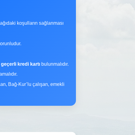
şağıdaki koşulların sağlanması
orunludur.
a
geçerli kredi kartı
bulunmalıdır.
malıdır.
şan, Bağ-Kur’lu çalışan, emekli