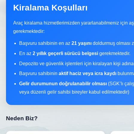
Kiralama Koşulları
Araç kiralama hizmetlerimizden yararlanabilmeniz için a
gerekmektedir:
Başvuru sahibinin en az
21 yaşını
doldurmuş olması z
En az
2 yıllık geçerli sürücü belgesi
gerekmektedir.
Depozito ve güvenlik işlemleri için kiralayan kişi adın
Başvuru sahibinin
aktif haciz veya icra kaydı
bulunma
Gelir durumunun doğrulanabilir olması
(SGK’lı çalı
veya düzenli gelir sahibi bireyler kabul edilmektedir)
Neden Biz?