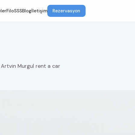
ler
Filo
SSS
Blog
İletişim
Rezervasyon
Artvin Murgul rent a car