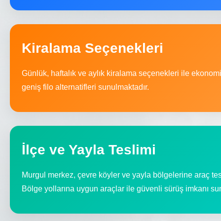
Kiralama Seçenekleri
Günlük, haftalık ve aylık kiralama seçenekleri ile ekonom
geniş filo alternatifleri sunulmaktadır.
İlçe ve Yayla Teslimi
Murgul merkez, çevre köyler ve yayla bölgelerine araç te
Bölge yollarına uygun araçlar ile güvenli sürüş imkanı su