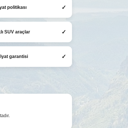
✓
iyat politikası
✓
lı SUV araçlar
✓
iyat garantisi
adır.