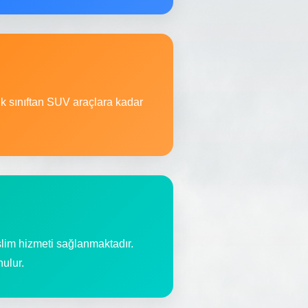
ik sınıftan SUV araçlara kadar
slim hizmeti sağlanmaktadır.
nulur.