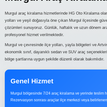
Murgul araç kiralama hizmetlerinde HG Oto Kiralama olara
yolları ve yeşil doğasıyla öne çıkan Murgul ilçesinde güv
çözümleri sunuyoruz. Günlük, haftalık ve uzun dönem araç
profesyonel hizmet verilmektedir.
Murgul ve çevresinde ilçe yolları, yayla bölgeleri ve Artvi
ekonomik sınıf, dayanıklı sedan ve SUV araç seçenekler
bölge şartlarına uygun şekilde düzenli olarak bakımlıdır.
Genel Hizmet
Murgul bölgesinde 7/24 araç kiralama ve yerinde teslim h
Rezervasyon sonrası araçlar ilçe merkezi veya belirlenen no