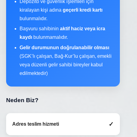
Depozito ve güvenlik işlemleri için
kiralayan kişi adına
geçerli kredi kartı
bulunmalıdır.
Başvuru sahibinin
aktif haciz veya icra
kaydı
bulunmamalıdır.
Gelir durumunun doğrulanabilir olması
(SGK’lı çalışan, Bağ-Kur’lu çalışan, emekli
veya düzenli gelir sahibi bireyler kabul
edilmektedir)
Neden Biz?
✓
Adres teslim hizmeti