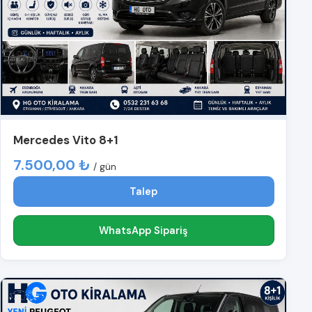
Mercedes Vito 8+1
7.500,00 ₺
/ gün
Talep
WhatsApp Sipariş