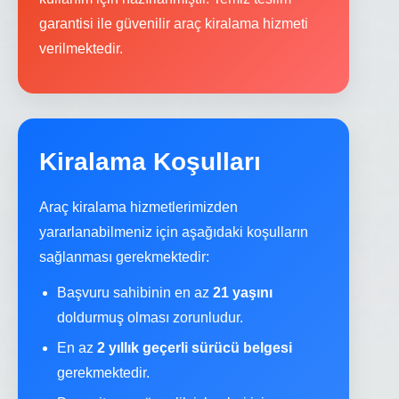
garantisi ile güvenilir araç kiralama hizmeti
verilmektedir.
Kiralama Koşulları
Araç kiralama hizmetlerimizden
yararlanabilmeniz için aşağıdaki koşulların
sağlanması gerekmektedir:
Başvuru sahibinin en az
21 yaşını
doldurmuş olması zorunludur.
En az
2 yıllık geçerli sürücü belgesi
gerekmektedir.