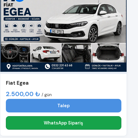
Fiat Egea
2.500,00 ₺
/ gün
Talep
WhatsApp Sipariş