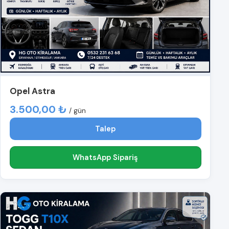
Opel Astra
3.500,00 ₺
/ gün
Talep
WhatsApp Sipariş