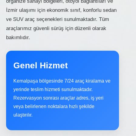
organize sanayi bölgeleri, otoyol bağlantıları ve
İzmir ulaşımı için ekonomik sınıf, konforlu sedan
ve SUV araç seçenekleri sunulmaktadır. Tüm
araçlarımız güvenli sürüş için düzenli olarak
bakımlıdır.
Genel Hizmet
Kemalpaşa bölgesinde 7/24 araç kiralama ve
yerinde teslim hizmeti sunulmaktadır.
Rezervasyon sonrası araçlar adres, iş yeri
veya belirlenen noktalara hızlı şekilde
ulaştırılır.