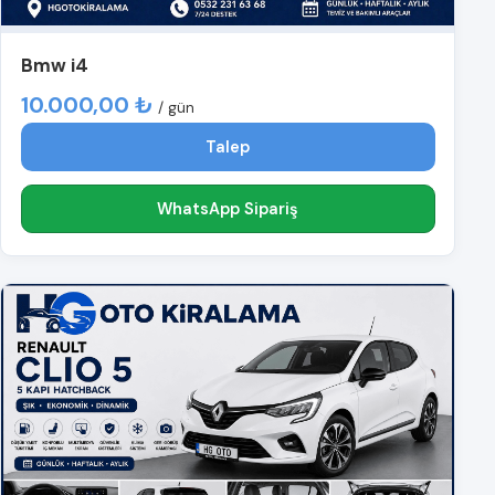
Bmw i4
10.000,00 ₺
/ gün
Talep
WhatsApp Sipariş