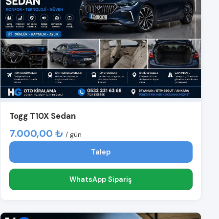
Togg T10X Sedan
7.000,00 ₺
/ gün
Talep
WhatsApp Sipariş