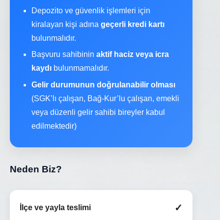
Depozito ve güvenlik işlemleri için
kiralayan kişi adına
geçerli kredi kartı
bulunmalıdır.
Başvuru sahibinin
aktif haciz veya icra
kaydı
bulunmamalıdır.
Gelir durumunun doğrulanabilir olması
(SGK’lı çalışan, Bağ-Kur’lu çalışan, emekli
veya düzenli gelir sahibi bireyler kabul
edilmektedir)
Neden Biz?
✓
İlçe ve yayla teslimi