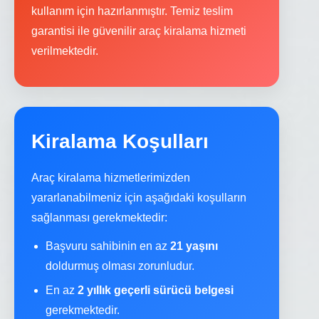
kullanım için hazırlanmıştır. Temiz teslim
garantisi ile güvenilir araç kiralama hizmeti
verilmektedir.
Kiralama Koşulları
Araç kiralama hizmetlerimizden
yararlanabilmeniz için aşağıdaki koşulların
sağlanması gerekmektedir:
Başvuru sahibinin en az
21 yaşını
doldurmuş olması zorunludur.
En az
2 yıllık geçerli sürücü belgesi
gerekmektedir.