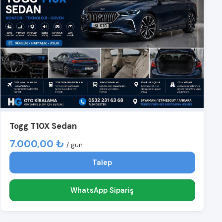
Togg T10X Sedan
7.000,00 ₺
/ gün
Talep
WhatsApp Sipariş