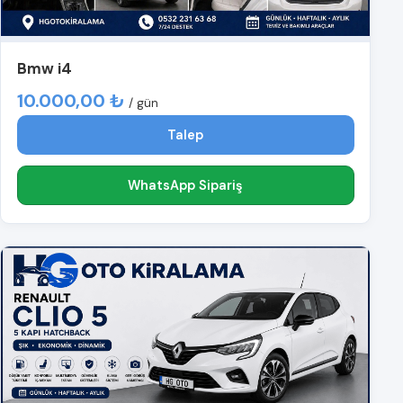
Bmw i4
10.000,00 ₺
/ gün
Talep
WhatsApp Sipariş