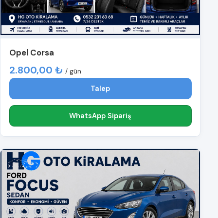
Opel Corsa
2.800,00 ₺
/ gün
Talep
WhatsApp Sipariş