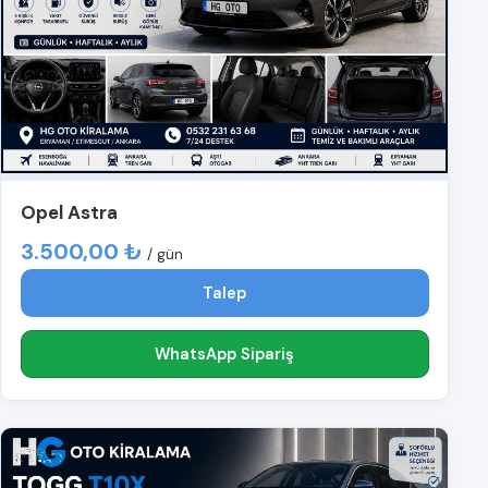
Opel Astra
3.500,00 ₺
/ gün
Talep
WhatsApp Sipariş