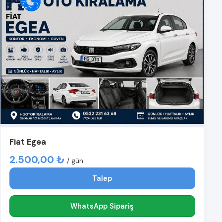
Fiat Egea
2.500,00 ₺
/ gün
Talep
WhatsApp Sipariş