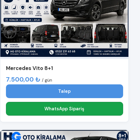
Mercedes Vito 8+1
7.500,00 ₺
/ gün
Talep
WhatsApp Sipariş