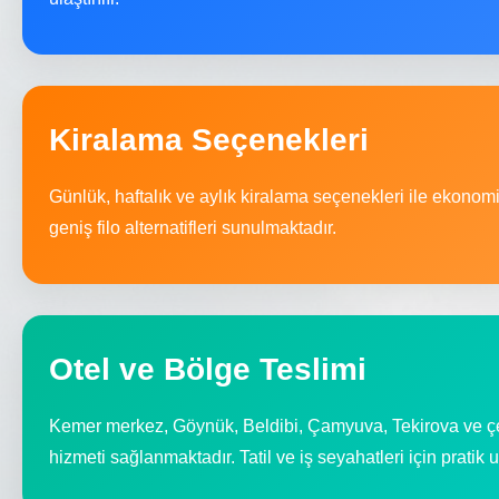
Kiralama Seçenekleri
Günlük, haftalık ve aylık kiralama seçenekleri ile ekonom
geniş filo alternatifleri sunulmaktadır.
Otel ve Bölge Teslimi
Kemer merkez, Göynük, Beldibi, Çamyuva, Tekirova ve çe
hizmeti sağlanmaktadır. Tatil ve iş seyahatleri için pratik