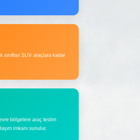
ik sınıftan SUV araçlara kadar
vre bölgelere araç teslim
 ulaşım imkanı sunulur.