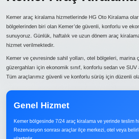
Kemer araç kiralama hizmetlerinde HG Oto Kiralama olarak
bölgelerinden biri olan Kemer’de güvenli, konforlu ve ek
sunuyoruz. Günlük, haftalık ve uzun dönem araç kiralama 
hizmet verilmektedir.
Kemer ve çevresinde sahil yolları, otel bölgeleri, marina 
güzergahları için ekonomik sınıf, konforlu sedan ve SUV
Tüm araçlarımız güvenli ve konforlu sürüş için düzenli ol
Genel Hizmet
Kemer bölgesinde 7/24 araç kiralama ve yerinde teslim h
Rezervasyon sonrası araçlar ilçe merkezi, otel veya belir
ulaştırılır.