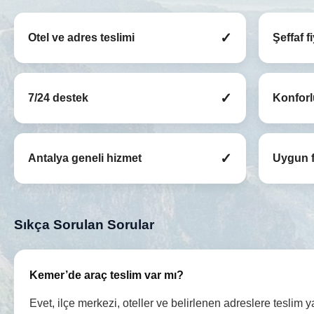
✓
Otel ve adres teslimi
Şeffaf f
✓
7/24 destek
Konforl
✓
Antalya geneli hizmet
Uygun f
Sıkça Sorulan Sorular
Kemer’de araç teslim var mı?
Evet, ilçe merkezi, oteller ve belirlenen adreslere teslim y