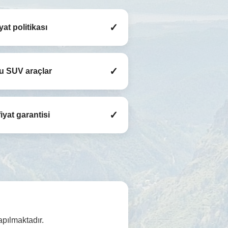
✓
iyat politikası
✓
u SUV araçlar
✓
iyat garantisi
apılmaktadır.