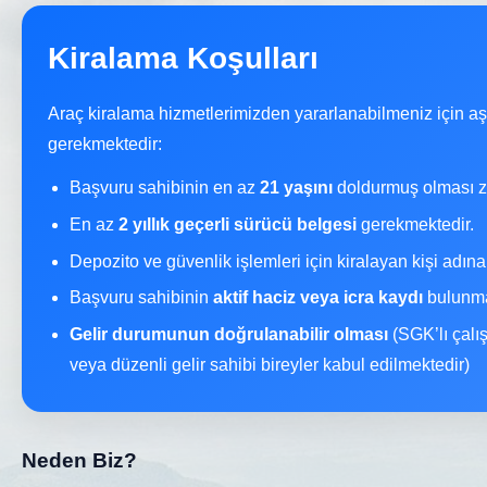
Kiralama Koşulları
Araç kiralama hizmetlerimizden yararlanabilmeniz için a
gerekmektedir:
Başvuru sahibinin en az
21 yaşını
doldurmuş olması z
En az
2 yıllık geçerli sürücü belgesi
gerekmektedir.
Depozito ve güvenlik işlemleri için kiralayan kişi adın
Başvuru sahibinin
aktif haciz veya icra kaydı
bulunma
Gelir durumunun doğrulanabilir olması
(SGK’lı çalı
veya düzenli gelir sahibi bireyler kabul edilmektedir)
Neden Biz?