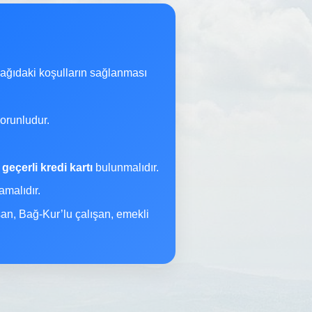
şağıdaki koşulların sağlanması
orunludur.
a
geçerli kredi kartı
bulunmalıdır.
malıdır.
şan, Bağ-Kur’lu çalışan, emekli