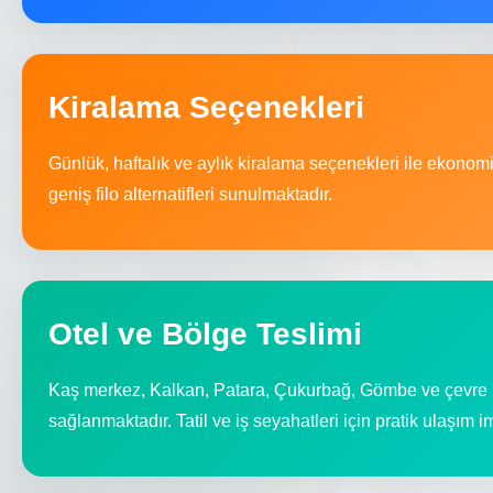
Kiralama Seçenekleri
Günlük, haftalık ve aylık kiralama seçenekleri ile ekonom
geniş filo alternatifleri sunulmaktadır.
Otel ve Bölge Teslimi
Kaş merkez, Kalkan, Patara, Çukurbağ, Gömbe ve çevre b
sağlanmaktadır. Tatil ve iş seyahatleri için pratik ulaşım i