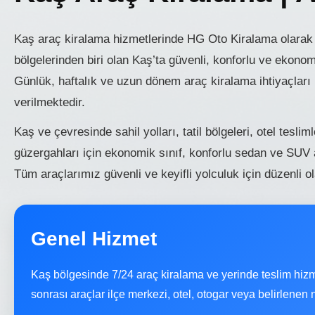
Kaş araç kiralama hizmetlerinde HG Oto Kiralama olarak A
bölgelerinden biri olan Kaş’ta güvenli, konforlu ve ekon
Günlük, haftalık ve uzun dönem araç kiralama ihtiyaçları 
verilmektedir.
Kaş ve çevresinde sahil yolları, tatil bölgeleri, otel teslim
güzergahları için ekonomik sınıf, konforlu sedan ve SUV
Tüm araçlarımız güvenli ve keyifli yolculuk için düzenli ol
Genel Hizmet
Kaş bölgesinde 7/24 araç kiralama ve yerinde teslim hiz
sonrası araçlar ilçe merkezi, otel, otogar veya belirlenen no