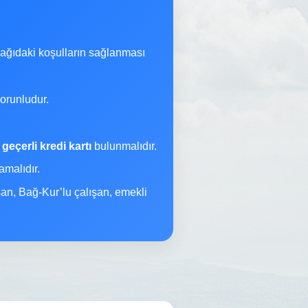
şağıdaki koşulların sağlanması
orunludur.
a
geçerli kredi kartı
bulunmalıdır.
malıdır.
şan, Bağ-Kur’lu çalışan, emekli