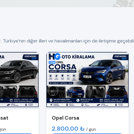
rkiye’nin diğer illeri ve havalimanları için de iletişime geçebilir
ssat
Opel Corsa
2.800,00 ₺
gün
/ gün