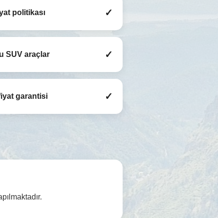
✓
iyat politikası
✓
u SUV araçlar
✓
iyat garantisi
apılmaktadır.