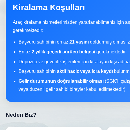
Kiralama Koşulları
Araç kiralama hizmetlerimizden yararlanabilmeniz için a
gerekmektedir:
Başvuru sahibinin en az
21 yaşını
doldurmuş olması z
En az
2 yıllık geçerli sürücü belgesi
gerekmektedir.
Depozito ve güvenlik işlemleri için kiralayan kişi adın
Başvuru sahibinin
aktif haciz veya icra kaydı
bulunma
Gelir durumunun doğrulanabilir olması
(SGK’lı çalı
veya düzenli gelir sahibi bireyler kabul edilmektedir)
Neden Biz?