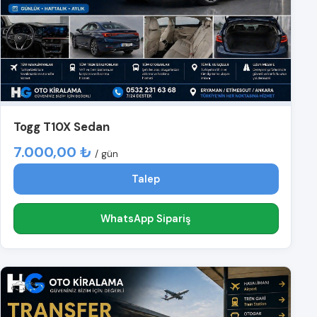
Togg T10X Sedan
7.000,00 ₺
/ gün
Talep
WhatsApp Sipariş