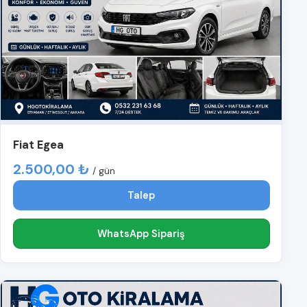
Fiat Egea
2.500,00 ₺
/ gün
Talep
WhatsApp Sipariş