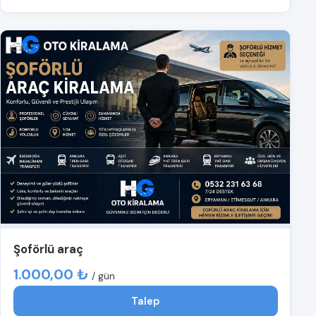
Şoförlü araç
1.000,00 ₺
/ gün
Talep