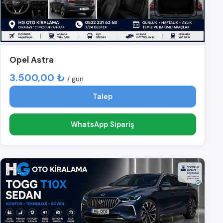
Opel Astra
3.500,00 ₺
/ gün
Talep
WhatsApp Sipariş