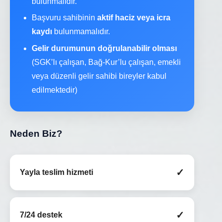
bulunmalıdır.
Başvuru sahibinin
aktif haciz veya icra
kaydı
bulunmamalıdır.
Gelir durumunun doğrulanabilir olması
(SGK’lı çalışan, Bağ-Kur’lu çalışan, emekli
veya düzenli gelir sahibi bireyler kabul
edilmektedir)
Neden Biz?
✓
Yayla teslim hizmeti
✓
7/24 destek