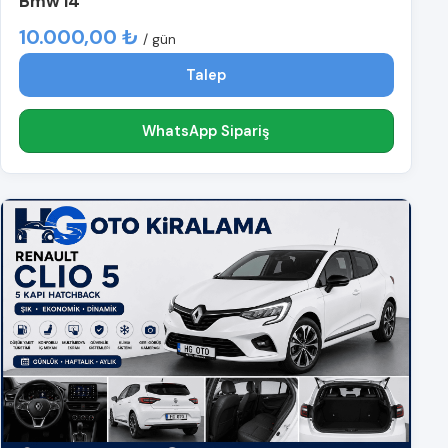
Bmw i4
10.000,00 ₺
/ gün
Talep
WhatsApp Sipariş