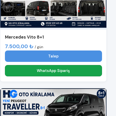
Mercedes Vito 8+1
7.500,00 ₺
/ gün
Talep
WhatsApp Sipariş