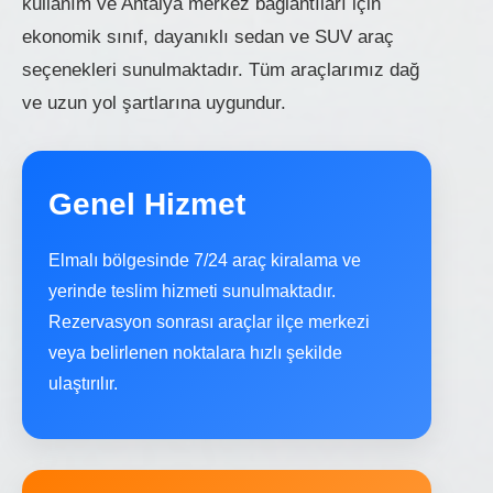
kullanım ve Antalya merkez bağlantıları için
ekonomik sınıf, dayanıklı sedan ve SUV araç
seçenekleri sunulmaktadır. Tüm araçlarımız dağ
ve uzun yol şartlarına uygundur.
Genel Hizmet
Elmalı bölgesinde 7/24 araç kiralama ve
yerinde teslim hizmeti sunulmaktadır.
Rezervasyon sonrası araçlar ilçe merkezi
veya belirlenen noktalara hızlı şekilde
ulaştırılır.