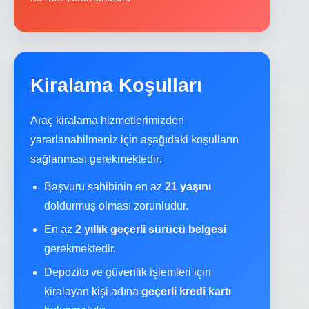
Kiralama Koşulları
Araç kiralama hizmetlerimizden
yararlanabilmeniz için aşağıdaki koşulların
sağlanması gerekmektedir:
Başvuru sahibinin en az
21 yaşını
doldurmuş olması zorunludur.
En az
2 yıllık geçerli sürücü belgesi
gerekmektedir.
Depozito ve güvenlik işlemleri için
kiralayan kişi adına
geçerli kredi kartı