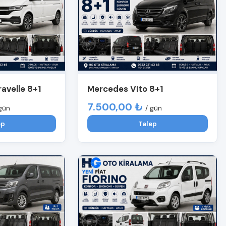
avelle 8+1
Mercedes Vito 8+1
7.500,00 ₺
gün
/ gün
ep
Talep