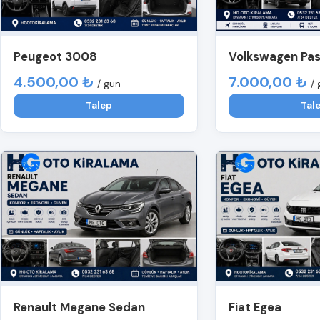
Peugeot 3008
Volkswagen Pa
4.500,00 ₺
7.000,00 ₺
/ gün
/ 
Talep
Tal
Renault Megane Sedan
Fiat Egea