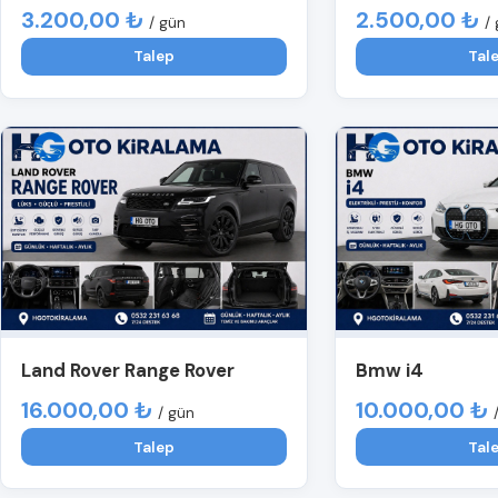
3.200,00 ₺
2.500,00 ₺
/ gün
/
Talep
Tal
Land Rover Range Rover
Bmw i4
16.000,00 ₺
10.000,00 ₺
/ gün
Talep
Tal