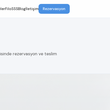
ler
Filo
SSS
Blog
İletişim
Rezervasyon
isinde rezervasyon ve teslim