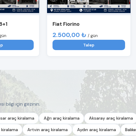
8+1
Fiat Fiorino
2.500,00 ₺
 gün
/ gün
ep
Talep
i bilgi için gezinin.
sar araç kiralama
Ağrı araç kiralama
Aksaray araç kiralama
 kiralama
Artvin araç kiralama
Aydın araç kiralama
Balık