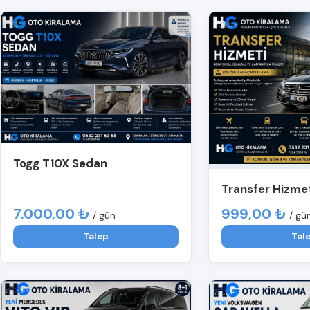
Togg T10X Sedan
Transfer Hizme
7.000,00 ₺
999,00 ₺
/ gün
/ gü
Talep
Tal