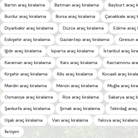
Bartın araç kiralama
Batman araç kiralama
Bayburt araç 
Burdur araç kiralama
Bursa araç kiralama
Çanakkale araç 
Diyarbakır araç kiralama
Düzce araç kiralama
Edirne araç 
Eskişehir araç kiralama
Gaziantep araç kiralama
Giresun a
Iğdır araç kiralama
Isparta araç kiralama
İstanbul araç kir
Karaman araç kiralama
Kars araç kiralama
Kastamonu ara
Kırşehir araç kiralama
Kilis araç kiralama
Kocaeli araç kira
Mardin araç kiralama
Mersin araç kiralama
Muğla araç kir
Osmaniye araç kiralama
Rize araç kiralama
Sakarya araç k
Şanlıurfa araç kiralama
Şırnak araç kiralama
Tekirdağ araç
Uşak araç kiralama
Van araç kiralama
Yalova araç kiralam
İletişim