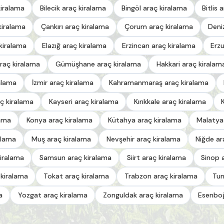
kiralama
Bilecik araç kiralama
Bingöl araç kiralama
Bitlis 
kiralama
Çankırı araç kiralama
Çorum araç kiralama
Deni
kiralama
Elazığ araç kiralama
Erzincan araç kiralama
Erz
raç kiralama
Gümüşhane araç kiralama
Hakkari araç kiralam
alama
İzmir araç kiralama
Kahramanmaraş araç kiralama
ç kiralama
Kayseri araç kiralama
Kırıkkale araç kiralama
lama
Konya araç kiralama
Kütahya araç kiralama
Malatya
alama
Muş araç kiralama
Nevşehir araç kiralama
Niğde ar
iralama
Samsun araç kiralama
Siirt araç kiralama
Sinop 
 kiralama
Tokat araç kiralama
Trabzon araç kiralama
Tun
a
Yozgat araç kiralama
Zonguldak araç kiralama
Esenboğ