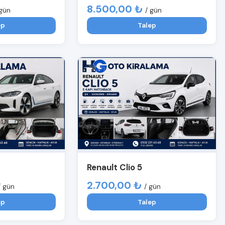
8.500,00 ₺
 gün
/ gün
ep
Talep
Renault Clio 5
2.700,00 ₺
/ gün
/ gün
ep
Talep