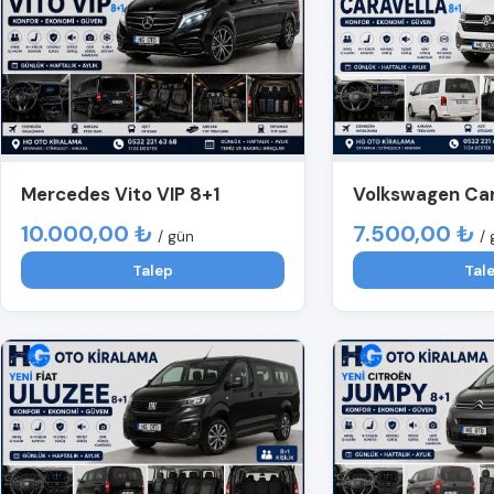
Mercedes Vito VIP 8+1
Volkswagen Car
10.000,00 ₺
7.500,00 ₺
/ gün
/ 
Talep
Tal