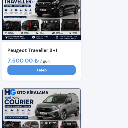
Peugeot Traveller 8+1
7.500,00 ₺
/ gün
Talep