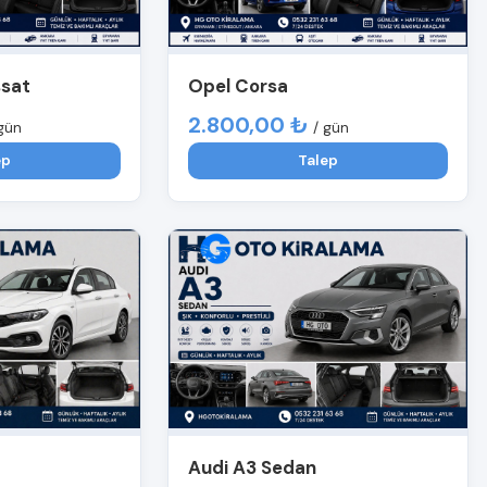
ssat
Opel Corsa
2.800,00 ₺
gün
/ gün
ep
Talep
Audi A3 Sedan