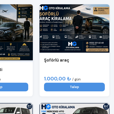
Şoförlü araç
ti
1.000,00 ₺
n
/ gün
ep
Talep