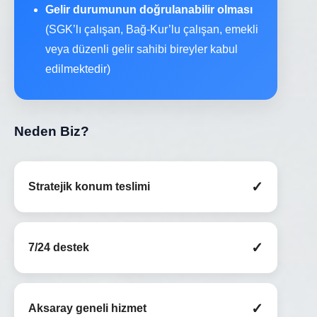
Gelir durumunun doğrulanabilir olması
(SGK’lı çalışan, Bağ-Kur’lu çalışan, emekli
veya düzenli gelir sahibi bireyler kabul
edilmektedir)
Neden Biz?
✓
Stratejik konum teslimi
✓
7/24 destek
✓
Aksaray geneli hizmet