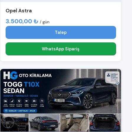
Opel Astra
3.500,00 ₺
/ gün
Talep
WhatsApp Sipariş