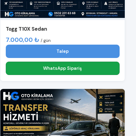
Togg T10X Sedan
7.000,00 ₺
/ gün
Talep
WhatsApp Sipariş