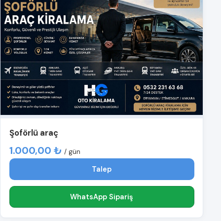
Şoförlü araç
1.000,00 ₺
/ gün
Talep
WhatsApp Sipariş