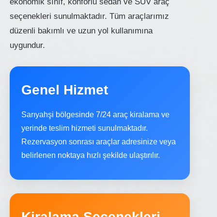
ekonomik sınıf, konforlu sedan ve SUV araç
seçenekleri sunulmaktadır. Tüm araçlarımız
düzenli bakımlı ve uzun yol kullanımına
uygundur.
Genel Hizmet
Sarıyahşi bölgesinde 7/24 araç kiralama ve
yerinde teslim hizmeti sunulmaktadır.
Rezervasyon sonrası araçlar adresinize veya
belirlenen noktaya hızlı şekilde ulaştırılır.
Kiralama Seçenekleri