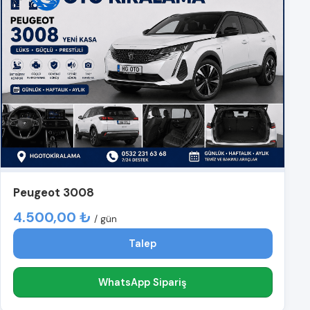
Peugeot 3008
4.500,00 ₺
/ gün
Talep
WhatsApp Sipariş