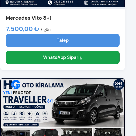
Mercedes Vito 8+1
7.500,00 ₺
/ gün
Talep
WhatsApp Sipariş