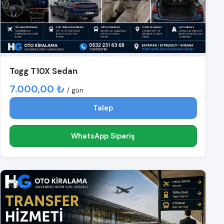
Togg T10X Sedan
7.000,00 ₺
/ gün
Talep
WhatsApp Sipariş