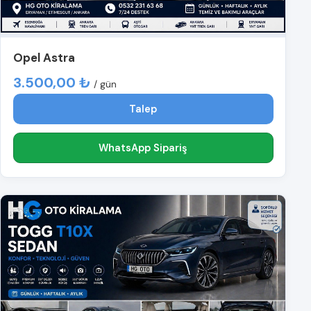
Opel Astra
3.500,00 ₺
/ gün
Talep
WhatsApp Sipariş