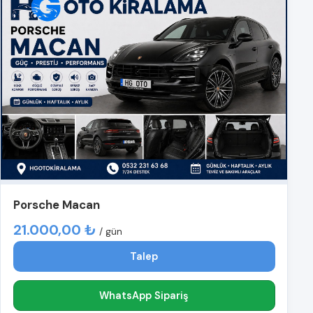
Porsche Macan
21.000,00 ₺
/ gün
Talep
WhatsApp Sipariş