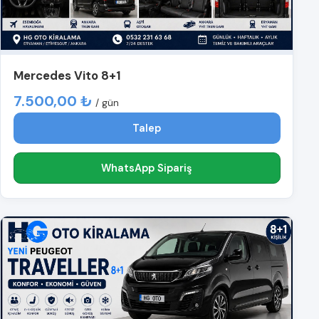
Mercedes Vito 8+1
7.500,00 ₺
/ gün
Talep
WhatsApp Sipariş