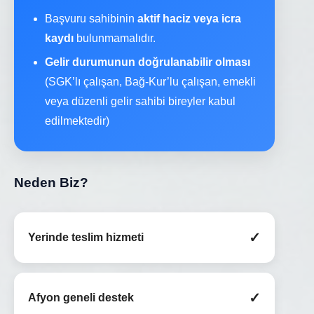
Başvuru sahibinin
aktif haciz veya icra
kaydı
bulunmamalıdır.
Gelir durumunun doğrulanabilir olması
(SGK’lı çalışan, Bağ-Kur’lu çalışan, emekli
veya düzenli gelir sahibi bireyler kabul
edilmektedir)
Neden Biz?
✓
Yerinde teslim hizmeti
✓
Afyon geneli destek