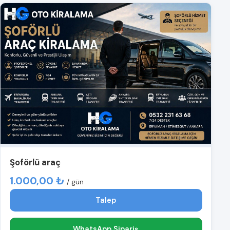
Şoförlü araç
1.000,00 ₺
/ gün
Talep
WhatsApp Sipariş