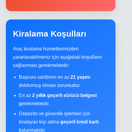
Kiralama Koşulları
Araç kiralama hizmetlerimizden
yararlanabilmeniz için aşağıdaki koşulların
sağlanması gerekmektedir:
Başvuru sahibinin en az
21 yaşını
doldurmuş olması zorunludur.
En az
2 yıllık geçerli sürücü belgesi
gerekmektedir.
Depozito ve güvenlik işlemleri için
kiralayan kişi adına
geçerli kredi kartı
bulunmalıdır.