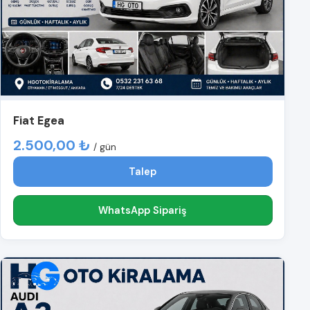
Fiat Egea
2.500,00 ₺
/ gün
Talep
WhatsApp Sipariş