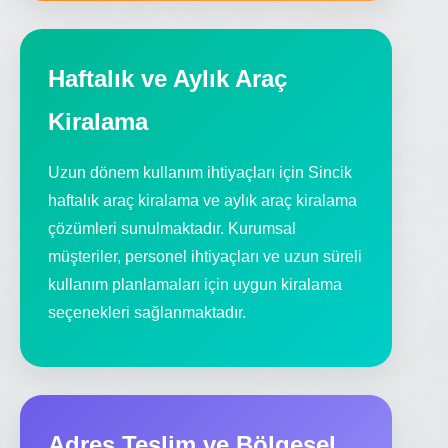
Haftalık ve Aylık Araç
Kiralama
Uzun dönem kullanım ihtiyaçları için Sincik
haftalık araç kiralama ve aylık araç kiralama
çözümleri sunulmaktadır. Kurumsal
müşteriler, personel ihtiyaçları ve uzun süreli
kullanım planlamaları için uygun kiralama
seçenekleri sağlanmaktadır.
Adres Teslim ve Bölgesel