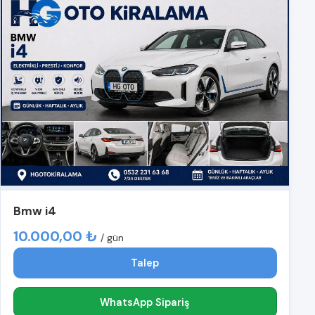
Bmw i4
10.000,00 ₺
/ gün
Talep
WhatsApp Sipariş