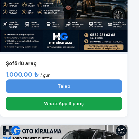
Şoförlü araç
1.000,00 ₺
/ gün
Talep
WhatsApp Sipariş