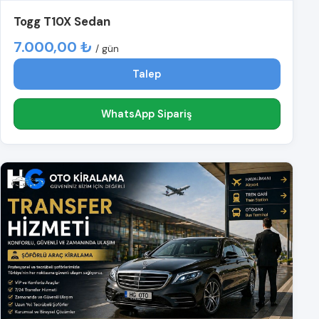
Togg T10X Sedan
7.000,00 ₺
/ gün
Talep
WhatsApp Sipariş