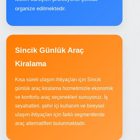
organize edilmektedir.
Sincik Günlük Araç
Kiralama
Kısa süreli ulaşım ihtiyaçları için Sincik
günlük araç kiralama hizmetimizle ekonomik
ve konforlu araç seçenekleri sunuyoruz. İş
seyahatleri, şehir içi kullanım ve bireysel
ulaşım ihtiyaçları için farklı segmentlerde
araç alternatifleri bulunmaktadır.