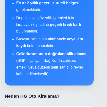
En az
2 yıllık geçerli sürücü belgesi
gerekmektedir.
Depozito ve güvenlik işlemleri için
kiralayan kişi adına
geçerli kredi kartı
bulunmalıdır.
Başvuru sahibinin
aktif haciz veya icra
kaydı
bulunmamalıdır.
Gelir durumunun doğrulanabilir olması
(SGK’lı çalışan, Bağ-Kur’lu çalışan,
emekli veya düzenli gelir sahibi bireyler
kabul edilmektedir)
Neden HG Oto Kiralama?