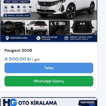
Peugeot 3008
4.500,00 ₺
/ gün
Talep
WhatsApp Sipariş