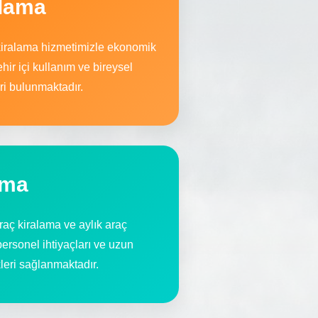
alama
 kiralama hizmetimizle ekonomik
hir içi kullanım ve bireysel
eri bulunmaktadır.
ama
raç kiralama ve aylık araç
ersonel ihtiyaçları ve uzun
leri sağlanmaktadır.