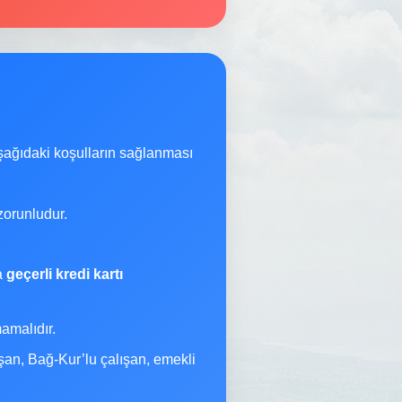
şağıdaki koşulların sağlanması
orunludur.
na
geçerli kredi kartı
malıdır.
şan, Bağ-Kur’lu çalışan, emekli