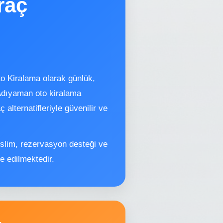
raç
 Kiralama olarak günlük,
 Adıyaman oto kiralama
alternatifleriyle güvenilir ve
slim, rezervasyon desteği ve
e edilmektedir.