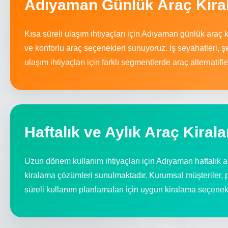
Adıyaman Günlük Araç Kir
Kısa süreli ulaşım ihtiyaçları için Adıyaman günlük araç
ve konforlu araç seçenekleri sunuyoruz. İş seyahatleri, şe
ulaşım ihtiyaçları için farklı segmentlerde araç alternatifl
Haftalık ve Aylık Araç Kiral
Uzun dönem kullanım ihtiyaçları için Adıyaman haftalık a
kiralama çözümleri sunulmaktadır. Kurumsal müşteriler, p
süreli kullanım planlamaları için uygun kiralama seçenek