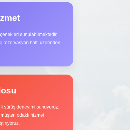
izmet
enekleri sunulabilmektedir.
ı rezervasyon hattı üzerinden
losu
nli sürüş deneyimi sunuyoruz.
 müşteri odaklı hizmet
tırıyoruz.