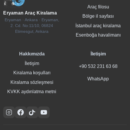
Araç filosu
Eryaman Araç Kiralama
Bölge il sayfası
Eryaman · Ankara · Eryaman,
İstanbul araç kiralama
2. Cd. No:11/10, 06824
Etimesgut, Ankara
Esenboğa havalimanı
Hakkımızda
İletişim
İletişim
+90 532 231 63 68
Kiralama koşulları
WhatsApp
Kiralama sözleşmesi
KVKK aydınlatma metni
Instagram
Facebook
TikTok
YouTube