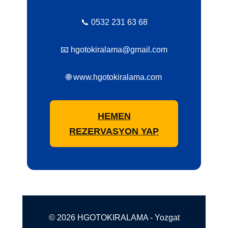
📞 0532 231 63 68
📧 hgotokiralama@gmail.com
🌐 www.hgotokiralama.com
HEMEN
REZERVASYON YAP
© 2026 HGOTOKIRALAMA - Yozgat