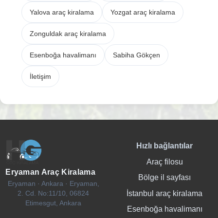
Yalova araç kiralama
Yozgat araç kiralama
Zonguldak araç kiralama
Esenboğa havalimanı
Sabiha Gökçen
İletişim
Hızlı bağlantılar
Araç filosu
Eryaman Araç Kiralama
Bölge il sayfası
Eryaman · Ankara · Eryaman,
İstanbul araç kiralama
2. Cd. No:11/10, 06824
Etimesgut, Ankara
Esenboğa havalimanı