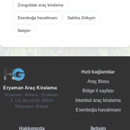
Zonguldak araç kiralama
Esenboğa havalimanı
Sabiha Gökçen
İletişim
Hızlı bağlantılar
Araç filosu
Eryaman Araç Kiralama
Bölge il sayfası
Eryaman · Ankara · Eryaman,
İstanbul araç kiralama
2. Cd. No:11/10, 06824
Etimesgut, Ankara
Esenboğa havalimanı
Hakkımızda
İletişim