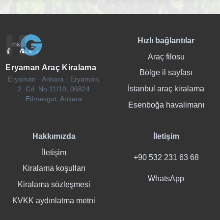
Hızlı bağlantılar
Araç filosu
Eryaman Araç Kiralama
Bölge il sayfası
Eryaman · Ankara · Eryaman,
İstanbul araç kiralama
2. Cd. No:11/10, 06824
Etimesgut, Ankara
Esenboğa havalimanı
Hakkımızda
İletişim
İletişim
+90 532 231 63 68
Kiralama koşulları
WhatsApp
Kiralama sözleşmesi
KVKK aydınlatma metni