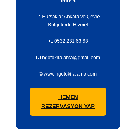
📍 Pursaklar Ankara ve Çevre
Bölgelerde Hizmet
📞 0532 231 63 68
📧 hgotokiralama@gmail.com
🌐 www.hgotokiralama.com
HEMEN
REZERVASYON YAP