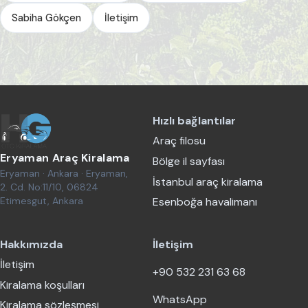
Sabiha Gökçen
İletişim
Hızlı bağlantılar
Araç filosu
Eryaman Araç Kiralama
Bölge il sayfası
Eryaman · Ankara · Eryaman,
İstanbul araç kiralama
2. Cd. No:11/10, 06824
Etimesgut, Ankara
Esenboğa havalimanı
Hakkımızda
İletişim
İletişim
+90 532 231 63 68
Kiralama koşulları
WhatsApp
Kiralama sözleşmesi