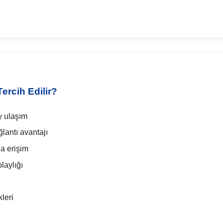
ercih Edilir?
y ulaşım
lantı avantajı
na erişim
laylığı
leri