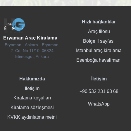
Hızlı bağlantılar
Araç filosu
Eryaman Araç Kiralama
Bölge il sayfası
Eryaman · Ankara · Eryaman,
İstanbul araç kiralama
2. Cd. No:11/10, 06824
Etimesgut, Ankara
Esenboğa havalimanı
Hakkımızda
İletişim
İletişim
+90 532 231 63 68
Kiralama koşulları
WhatsApp
Kiralama sözleşmesi
KVKK aydınlatma metni