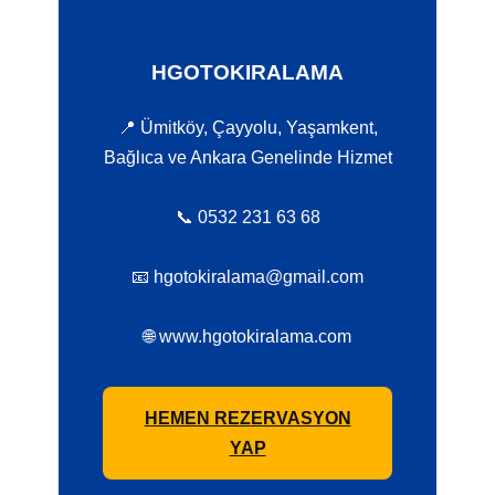
HGOTOKIRALAMA
📍 Ümitköy, Çayyolu, Yaşamkent,
Bağlıca ve Ankara Genelinde Hizmet
📞 0532 231 63 68
📧 hgotokiralama@gmail.com
🌐 www.hgotokiralama.com
HEMEN REZERVASYON
YAP